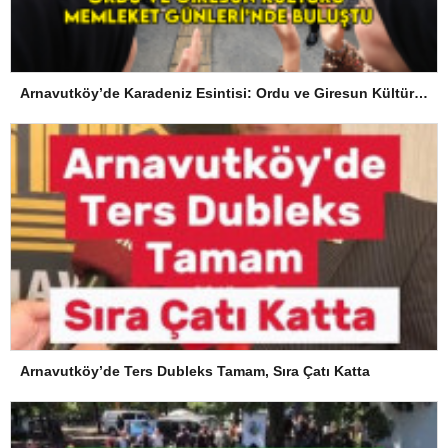
Arnavutköy’de Karadeniz Esintisi: Ordu ve Giresun Kültürü Memleket Günleri’nde Buluştu
Arnavutköy’de Ters Dubleks Tamam, Sıra Çatı Katta