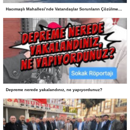
Hacımaşlı Mahallesi’nde Vatandaşlar Sorunların Çözülmesini Bekliyor
Depreme nerede yakalandınız, ne yapıyordunuz?