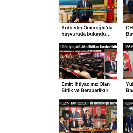
Kutbettin Ömeroğlu’da
CH
başvuruda bulundu…
Bas
Daha güzel bir
İki
Arnavutköy hayali
2 Mayıs, 02:36
26 N
var…
Emir; İhtiyacımız Olan
Yük
Birlik ve Beraberliktir
Ba
Ad
12 Nisan, 22:10
12 N