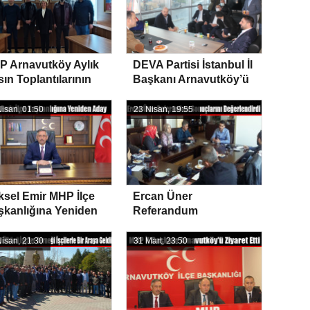
P Arnavutköy Aylık
DEVA Partisi İstanbul İl
ın Toplantılarının
Başkanı Arnavutköy’ü
ncisini Gerçekleştirdi
Ziyaret Etti
isan, 01:50
23 Nisan, 19:55
sel Emir MHP İlçe
Ercan Üner
şkanlığına Yeniden
Referandum
ay
Sonuçlarını
Değerlendirdi
isan, 21:30
31 Mart, 23:50