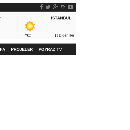
İSTANBUL
P
°C
Diğer İller
YFA
PROJELER
POYRAZ TV