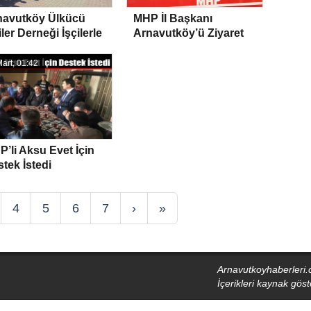
navutköy Ülkücü
MHP İl Başkanı
iler Derneği İşçilerle
Arnavutköy’ü Ziyaret
 Araya Geldi
Etti
art, 01:42
’li Aksu Evet İçin
tek İstedi
4
5
6
7
›
»
Arnavutkoyhaberleri.
İçerikleri kaynak gö