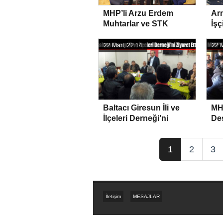
MHP’li Arzu Erdem
Ar
Muhtarlar ve STK
İşç
Temsilcileriyle Buluştu
Bir
22 Mart, 22:14
22 M
Baltacı Giresun İli ve
MHP
İlçeleri Derneği’ni
Des
Ziyaret Etti
1
2
3
İletişim
MESAJLAR