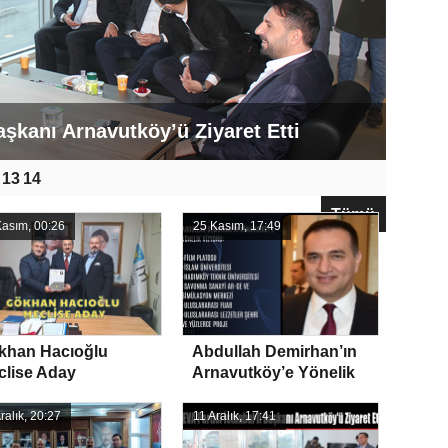
aşkanı Arnavutköy’ü Ziyaret Etti
13
14
Tümü
Kasım, 00:26
25 Kasım, 17:49
khan Hacıoğlu
Abdullah Demirhan’ın
clise Aday
Arnavutköy’e Yönelik
Vizyonu…
ralık, 20:27
11 Aralık, 17:41