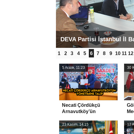
DEVA Partisi İstanbul İl B
1
2
3
4
5
6
7
8
9
10
11
12
5 Aralık, 11:23
30 
Necati Çördükçü
Gö
Arnavutköy’ün
Me
Yönetimine Talip
23 Kasım, 14:15
12 A