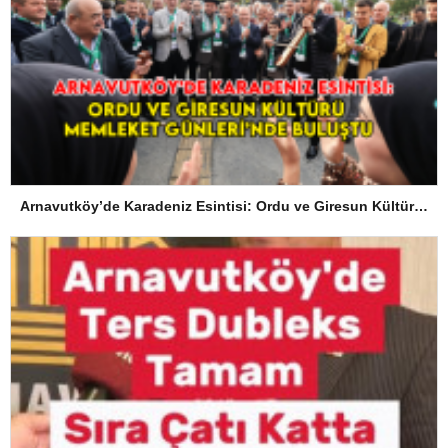
Arnavutköy’de Karadeniz Esintisi: Ordu ve Giresun Kültürü Memleket Günleri’nde Buluştu