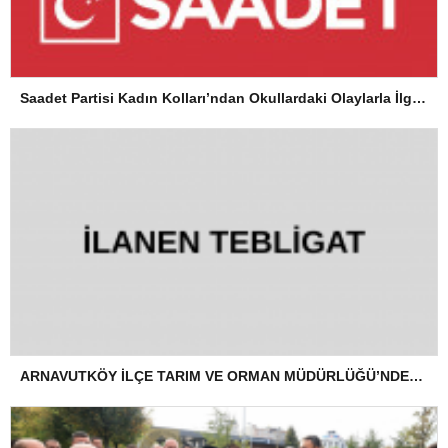
Saadet Partisi Kadın Kolları’ndan Okullardaki Olaylarla İlgili Basın Açıklaması
ARNAVUTKÖY İLÇE TARIM VE ORMAN MÜDÜRLÜĞÜ’NDEN İLANEN TEBLİGAT