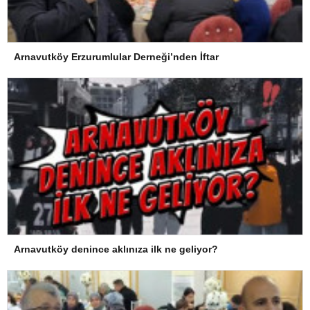
Arnavutköy Erzurumlular Derneği’nden İftar
Arnavutköy denince aklınıza ilk ne geliyor?