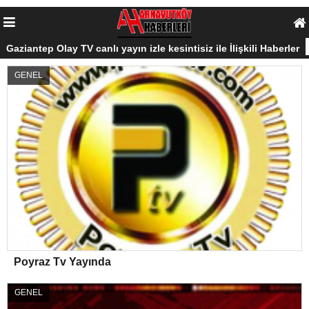
Gaziantep Olay TV canlı yayın izle kesintisiz ile İlişkili Haberler
GENEL
Poyraz Tv Yayında
GENEL