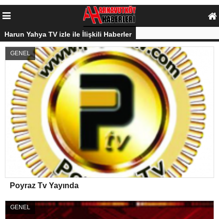
Harun Yahya TV izle ile İlişkili Haberler
GENEL
Poyraz Tv Yayında
GENEL