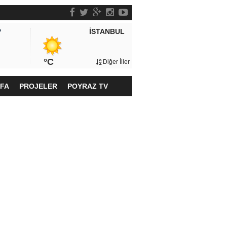
İSTANBUL
P
°C
Diğer İller
YFA
PROJELER
POYRAZ TV