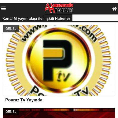
Kanal M yayın akışı ile İlişkili Haberler
GENEL
Poyraz Tv Yayında
GENEL