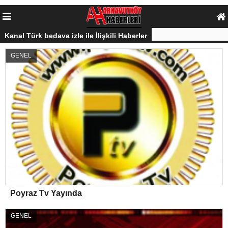
Kanal Türk bedava izle ile İlişkili Haberler
GENEL
Poyraz Tv Yayında
GENEL