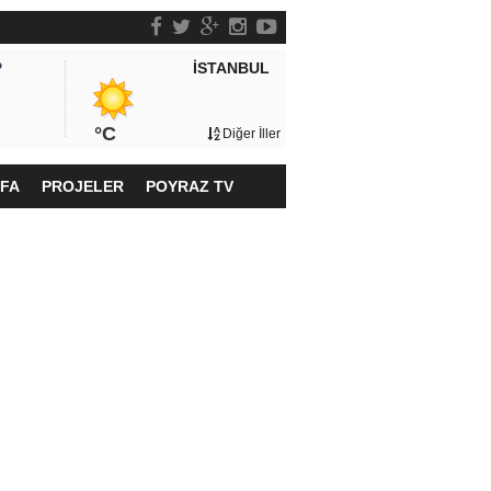
İSTANBUL
P
°C
Diğer İller
YFA
PROJELER
POYRAZ TV