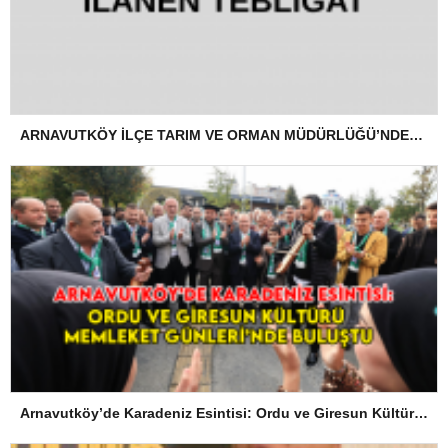
ARNAVUTKÖY İLÇE TARIM VE ORMAN MÜDÜRLÜĞÜ’NDEN İLANEN TEBLİGAT
Arnavutköy’de Karadeniz Esintisi: Ordu ve Giresun Kültürü Memleket Günleri’nde Buluştu