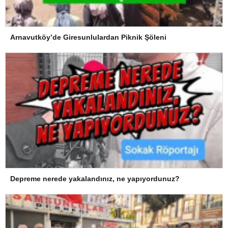
Arnavutköy’de Giresunlulardan Piknik Şöleni
Depreme nerede yakalandınız, ne yapıyordunuz?