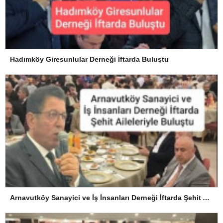
Hadımköy Giresunlular Derneği İftarda Buluştu
Arnavutköy Sanayici ve İş İnsanları Derneği İftarda Şehit Aileleriyle Buluştu