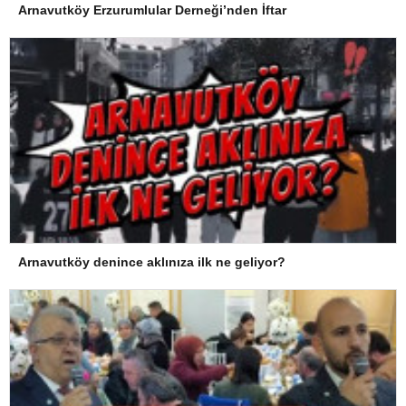
Arnavutköy Erzurumlular Derneği’nden İftar
Arnavutköy denince aklınıza ilk ne geliyor?