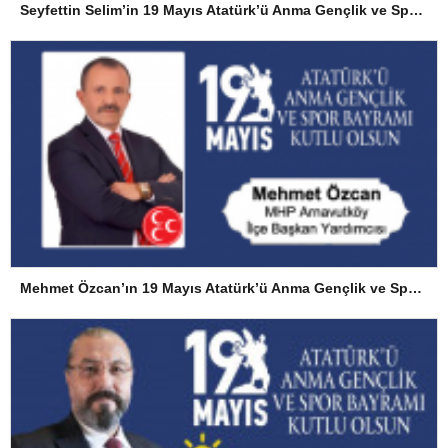
Seyfettin Selim’in 19 Mayıs Atatürk’ü Anma Gençlik ve Spor Bayramı Mesajı
Mehmet Özcan’ın 19 Mayıs Atatürk’ü Anma Gençlik ve Spor Bayramı Mesajı