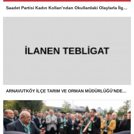
Saadet Partisi Kadın Kolları’ndan Okullardaki Olaylarla İlgili Basın Açıklaması
ARNAVUTKÖY İLÇE TARIM VE ORMAN MÜDÜRLÜĞÜ’NDEN İLANEN TEBLİGAT