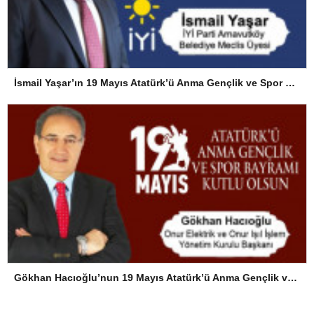
İsmail Yaşar’ın 19 Mayıs Atatürk’ü Anma Gençlik ve Spor Bayramı Mesajı
Gökhan Hacıoğlu’nun 19 Mayıs Atatürk’ü Anma Gençlik ve Spor Bayramı Mesajı