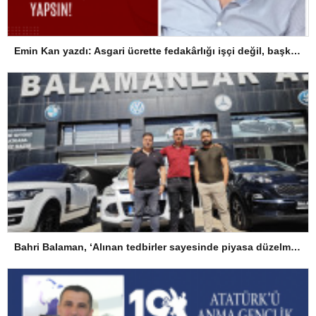
Emin Kan yazdı: Asgari ücrette fedakârlığı işçi değil, başkaları yapsın!
Bahri Balaman, ‘Alınan tedbirler sayesinde piyasa düzelme eğiliminde’