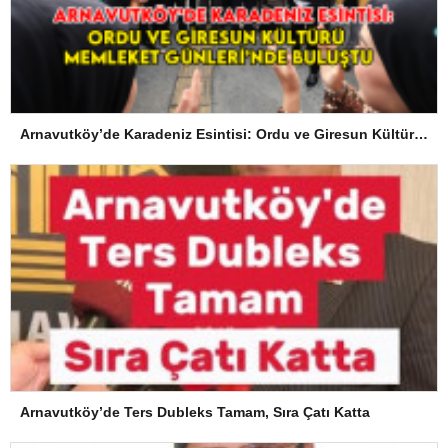
Arnavutköy’de Karadeniz Esintisi: Ordu ve Giresun Kültürü Memleket Günleri’nde Buluştu
Arnavutköy’de Ters Dubleks Tamam, Sıra Çatı Katta