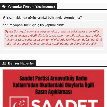
Yorumlar (Yorum Yapılmamış)
Yazı hakkında görüşlerinizi belirtmek istermisiniz?
Yorum yapabilmek için
giriş
yapmalısınız.
Uyarı!
Suç teşkil eden, yasadışı, tehditkar, rahatsız edici, hakaret ve küfür
içeren, aşağılayıcı, küçük düşürücü, kaba, pornografik, ahlaka aykırı, kişilik
haklarına zarar verici ya da benzeri niteliklerde içeriklerden doğan her türlü
mali, hukuki, cezai, idari sorumluluk içeriği gönderen Üye/Üyeler’e aittir.
Benzer Haberler