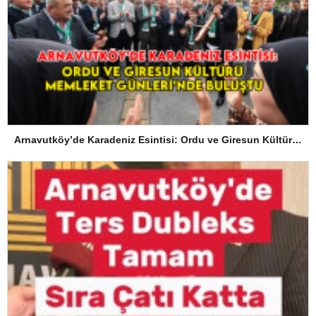
Arnavutköy’de Karadeniz Esintisi: Ordu ve Giresun Kültürü Memleket Günleri’nde Buluştu