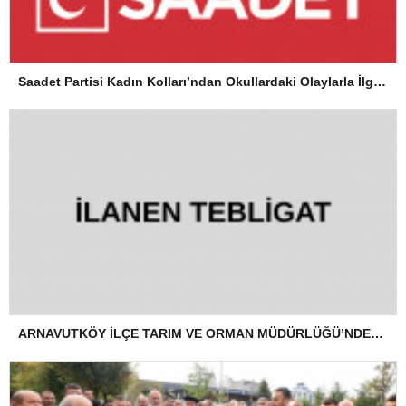
Saadet Partisi Kadın Kolları’ndan Okullardaki Olaylarla İlgili Basın Açıklaması
ARNAVUTKÖY İLÇE TARIM VE ORMAN MÜDÜRLÜĞÜ’NDEN İLANEN TEBLİGAT