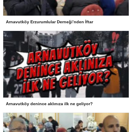
Arnavutköy Erzurumlular Derneği’nden İftar
Arnavutköy denince aklınıza ilk ne geliyor?