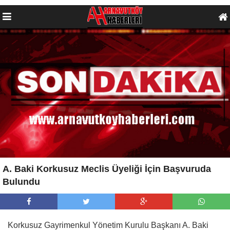
A. Baki Korkusuz Meclis Üyeliği İçin Başvuruda
Bulundu
Korkusuz Gayrimenkul Yönetim Kurulu Başkanı A. Baki