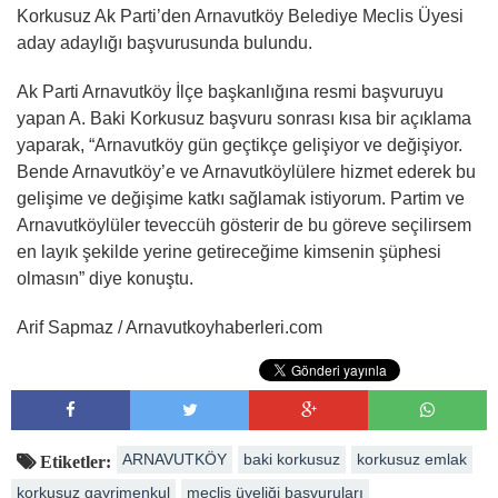
Korkusuz Ak Parti’den Arnavutköy Belediye Meclis Üyesi
aday adaylığı başvurusunda bulundu.
Ak Parti Arnavutköy İlçe başkanlığına resmi başvuruyu
yapan A. Baki Korkusuz başvuru sonrası kısa bir açıklama
yaparak, “Arnavutköy gün geçtikçe gelişiyor ve değişiyor.
Bende Arnavutköy’e ve Arnavutköylülere hizmet ederek bu
gelişime ve değişime katkı sağlamak istiyorum. Partim ve
Arnavutköylüler teveccüh gösterir de bu göreve seçilirsem
en layık şekilde yerine getireceğime kimsenin şüphesi
olmasın” diye konuştu.
Arif Sapmaz / Arnavutkoyhaberleri.com
ARNAVUTKÖY
baki korkusuz
korkusuz emlak
Etiketler:
korkusuz gayrimenkul
meclis üyeliği başvuruları