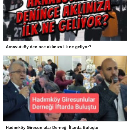
Arnavutköy denince aklınıza ilk ne geliyor?
Hadımköy Giresunlular Derneği İftarda Buluştu