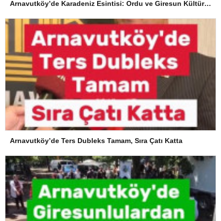
Arnavutköy’de Karadeniz Esintisi: Ordu ve Giresun Kültürü Memleket Günleri’nde Buluştu
Arnavutköy’de Ters Dubleks Tamam, Sıra Çatı Katta