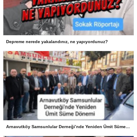
Depreme nerede yakalandınız, ne yapıyordunuz?
Arnavutköy Samsunlular Derneği’nde Yeniden Ümit Süme Dönemi