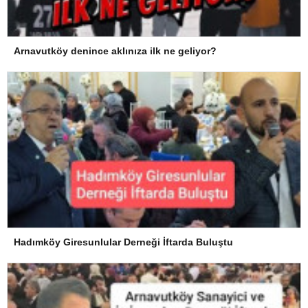
Arnavutköy denince aklınıza ilk ne geliyor?
Hadımköy Giresunlular Derneği İftarda Buluştu