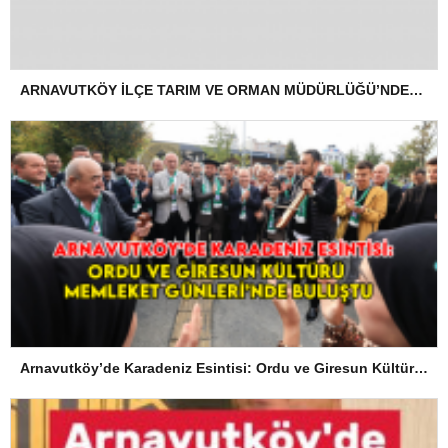
ARNAVUTKÖY İLÇE TARIM VE ORMAN MÜDÜRLÜĞÜ’NDEN İLANEN TEBLİGAT
Arnavutköy’de Karadeniz Esintisi: Ordu ve Giresun Kültürü Memleket Günleri’nde Buluştu