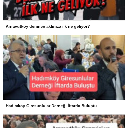
Arnavutköy denince aklınıza ilk ne geliyor?
Hadımköy Giresunlular Derneği İftarda Buluştu