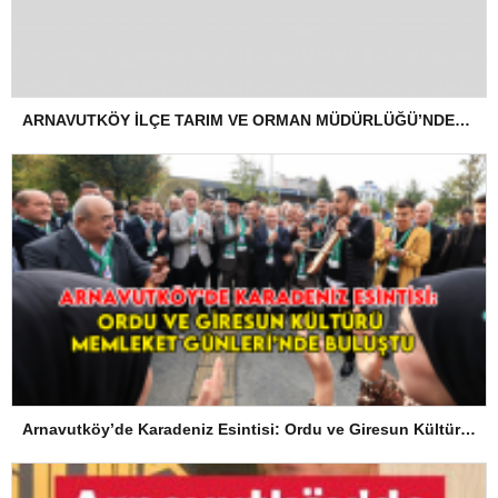
ARNAVUTKÖY İLÇE TARIM VE ORMAN MÜDÜRLÜĞÜ’NDEN İLANEN TEBLİGAT
Arnavutköy’de Karadeniz Esintisi: Ordu ve Giresun Kültürü Memleket Günleri’nde Buluştu