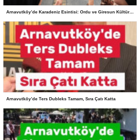
Arnavutköy’de Karadeniz Esintisi: Ordu ve Giresun Kültürü Memleket Günleri’nde Buluştu
Arnavutköy’de Ters Dubleks Tamam, Sıra Çatı Katta