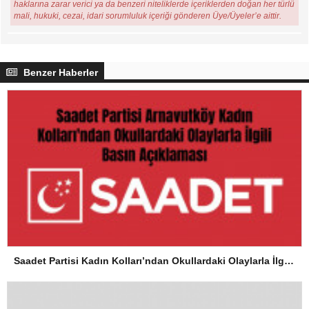
haklarına zarar verici ya da benzeri niteliklerde içeriklerden doğan her türlü
mali, hukuki, cezai, idari sorumluluk içeriği gönderen Üye/Üyeler’e aittir.
Benzer Haberler
Saadet Partisi Kadın Kolları’ndan Okullardaki Olaylarla İlgili Basın Açıklaması