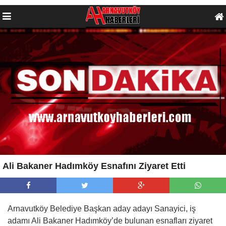
Ali Bakaner Hadımköy Esnafını Ziyaret Etti
Arnavutköy Belediye Başkan aday adayı Sanayici, iş
adamı Ali Bakaner Hadımköy’de bulunan esnafları ziyaret