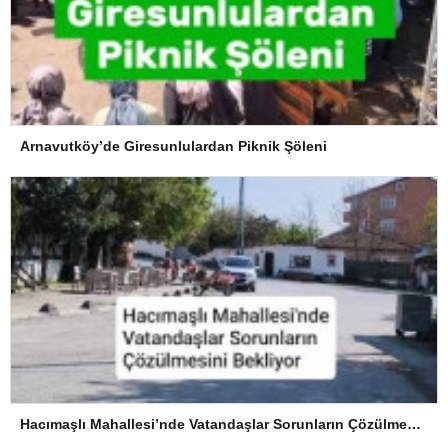
Arnavutköy’de Giresunlulardan Piknik Şöleni
Hacımaşlı Mahallesi’nde Vatandaşlar Sorunların Çözülmesini Bekliyor