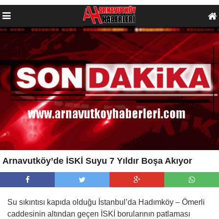
Arnavutköy’de İSKİ Suyu 7 Yıldır Boşa Akıyor
Su sıkıntısı kapıda olduğu İstanbul’da Hadımköy – Ömerli
caddesinin altından geçen İSKİ borularının patlaması