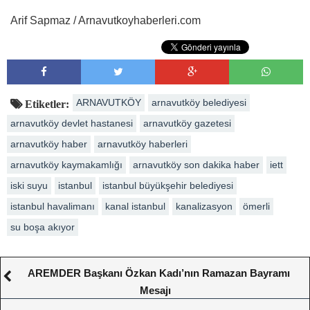
Arif Sapmaz / Arnavutkoyhaberleri.com
ARNAVUTKÖY
arnavutköy belediyesi
Etiketler:
arnavutköy devlet hastanesi
arnavutköy gazetesi
arnavutköy haber
arnavutköy haberleri
arnavutköy kaymakamlığı
arnavutköy son dakika haber
iett
iski suyu
istanbul
istanbul büyükşehir belediyesi
istanbul havalimanı
kanal istanbul
kanalizasyon
ömerli
su boşa akıyor
AREMDER Başkanı Özkan Kadı’nın Ramazan Bayramı
Mesajı