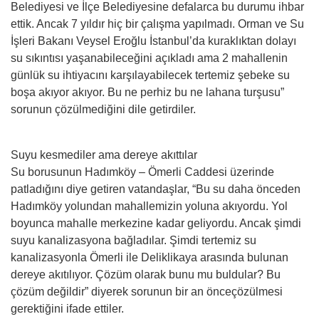
Belediyesi ve İlçe Belediyesine defalarca bu durumu ihbar
ettik. Ancak 7 yıldır hiç bir çalışma yapılmadı. Orman ve Su
İşleri Bakanı Veysel Eroğlu İstanbul’da kuraklıktan dolayı
su sıkıntısı yaşanabileceğini açıkladı ama 2 mahallenin
günlük su ihtiyacını karşılayabilecek tertemiz şebeke su
boşa akıyor akıyor. Bu ne perhiz bu ne lahana turşusu”
sorunun çözülmediğini dile getirdiler.
Suyu kesmediler ama dereye akıttılar
Su borusunun Hadımköy – Ömerli Caddesi üzerinde
patladığını diye getiren vatandaşlar, “Bu su daha önceden
Hadımköy yolundan mahallemizin yoluna akıyordu. Yol
boyunca mahalle merkezine kadar geliyordu. Ancak şimdi
suyu kanalizasyona bağladılar. Şimdi tertemiz su
kanalizasyonla Ömerli ile Deliklikaya arasında bulunan
dereye akıtılıyor. Çözüm olarak bunu mu buldular? Bu
çözüm değildir” diyerek sorunun bir an önceçözülmesi
gerektiğini ifade ettiler.