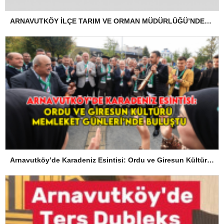
ARNAVUTKÖY İLÇE TARIM VE ORMAN MÜDÜRLÜĞÜ’NDEN İLANEN TEBLİGAT
Arnavutköy’de Karadeniz Esintisi: Ordu ve Giresun Kültürü Memleket Günleri’nde Buluştu