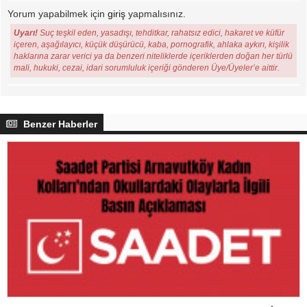
Yorum yapabilmek için
giriş
yapmalısınız.
Uyarı!
Suç teşkil eden, yasadışı, tehditkar, rahatsız edici, hakaret ve küfür
içeren, aşağılayıcı, küçük düşürücü, kaba, pornografik, ahlaka aykırı, kişilik
haklarına zarar verici ya da benzeri niteliklerde içeriklerden doğan her türlü
mali, hukuki, cezai, idari sorumluluk içeriği gönderen Üye/Üyeler’e aittir.
Benzer Haberler