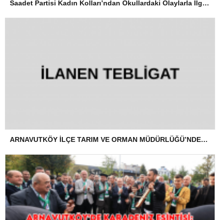
Saadet Partisi Kadın Kolları’ndan Okullardaki Olaylarla İlgili Basın Açıklaması
ARNAVUTKÖY İLÇE TARIM VE ORMAN MÜDÜRLÜĞÜ’NDEN İLANEN TEBLİGAT