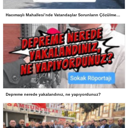
Hacımaşlı Mahallesi’nde Vatandaşlar Sorunların Çözülmesini Bekliyor
Depreme nerede yakalandınız, ne yapıyordunuz?