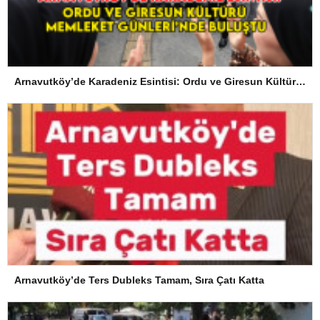
Arnavutköy’de Karadeniz Esintisi: Ordu ve Giresun Kültürü Memleket Günleri’nde Buluştu
Arnavutköy’de Ters Dubleks Tamam, Sıra Çatı Katta