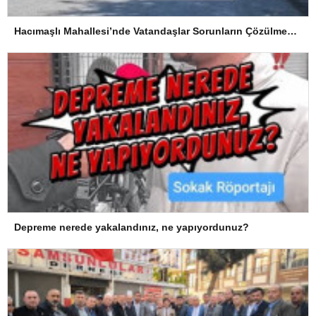
Hacımaşlı Mahallesi’nde Vatandaşlar Sorunların Çözülmesini Bekliyor
Depreme nerede yakalandınız, ne yapıyordunuz?