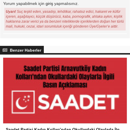
Yorum yapabilmek için
giriş
yapmalısınız.
Uyarı!
Suç teşkil eden, yasadışı, tehditkar, rahatsız edici, hakaret ve küfür
içeren, aşağılayıcı, küçük düşürücü, kaba, pornografik, ahlaka aykırı, kişilik
haklarına zarar verici ya da benzeri niteliklerde içeriklerden doğan her türlü
mali, hukuki, cezai, idari sorumluluk içeriği gönderen Üye/Üyeler’e aittir.
Benzer Haberler
Saadet Partisi Kadın Kolları’ndan Okullardaki Olaylarla İlgili Basın Açıklaması