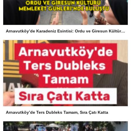
Arnavutköy’de Karadeniz Esintisi: Ordu ve Giresun Kültürü Memleket Günleri’nde Buluştu
Arnavutköy’de Ters Dubleks Tamam, Sıra Çatı Katta