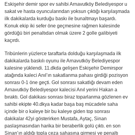
Eskişehir demir spor ev sahibi Arnavutköy Belediyespor u
sakat ve hasta oyuncularından yoksun çıktığı karşılaşmada
ilk dakikalarda kurduğu baskı ile bunaltmayı başardı.
Konuk ekip iki sefer öne geçmesine rağmen kalesinde
gördüğü biri penaltıdan olmak üzere 2 golle galibiyeti
kaçırdı.
Tribünlerin yüzlerce taraftarla dolduğu karşılaşmada ilk
dakikalarda baskılı oyunu ile Arnavutköy Belediyespor
kalesine yüklendi. 11.dkda gelişen Eskişehir Demirspor
atağında kaleci Anıl’ın sakatlanma pahası girdiği pozisyon
sonrası 0-1 öne geçti. Gol sonrası sakatlığı devam eden
Arnavutköy Belediyespor kalecisi Anıl yerini Hakan a
bıraktı. Gol dakikası sonrası biraz toparlanma gözlenen ev
sahibi ekipte 40.dkya kadar başa baş mücadele saha
içinde bir o kaleye bir bu kaleye giden top sonrası
dakikalar 42yi gösterirken Mustafa, Aytaç, Sinan
paslaşmasından harika bir beraberlik golü çıktı. en son
Sinan’ın aldığı topla ceza sahasına girmesi ve penaltı