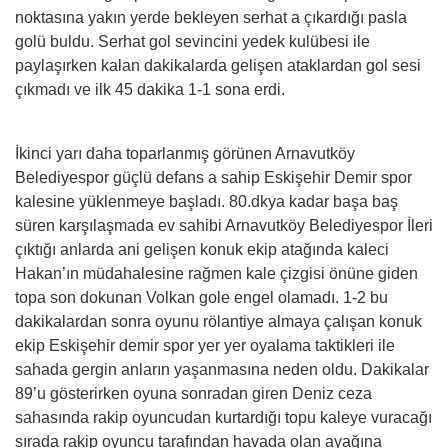
noktasına yakın yerde bekleyen serhat a çıkardığı pasla
golü buldu. Serhat gol sevincini yedek kulübesi ile
paylaşırken kalan dakikalarda gelişen ataklardan gol sesi
çıkmadı ve ilk 45 dakika 1-1 sona erdi.
İkinci yarı daha toparlanmış görünen Arnavutköy
Belediyespor güçlü defans a sahip Eskişehir Demir spor
kalesine yüklenmeye başladı. 80.dkya kadar başa baş
süren karşılaşmada ev sahibi Arnavutköy Belediyespor İleri
çıktığı anlarda ani gelişen konuk ekip atağında kaleci
Hakan’ın müdahalesine rağmen kale çizgisi önüne giden
topa son dokunan Volkan gole engel olamadı. 1-2 bu
dakikalardan sonra oyunu rölantiye almaya çalışan konuk
ekip Eskişehir demir spor yer yer oyalama taktikleri ile
sahada gergin anların yaşanmasına neden oldu. Dakikalar
89’u gösterirken oyuna sonradan giren Deniz ceza
sahasında rakip oyuncudan kurtardığı topu kaleye vuracağı
sırada rakip oyuncu tarafından havada olan ayağına