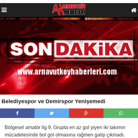
Belediyespor ve Demirspor Yenişemedi
Bölgesel amatör lig 9. Grupta en az gol yiyen iki takımın
mücadelesinde bol gol olmasına rağmen galip çıkmadı.