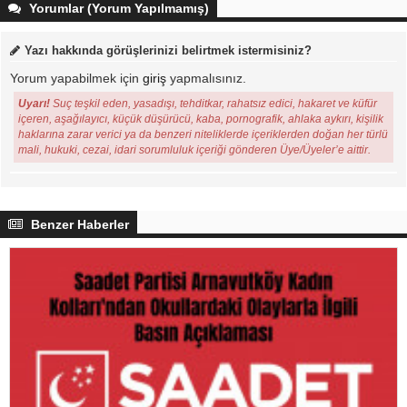
Yorumlar (Yorum Yapılmamış)
Yazı hakkında görüşlerinizi belirtmek istermisiniz?
Yorum yapabilmek için
giriş
yapmalısınız.
Uyarı!
Suç teşkil eden, yasadışı, tehditkar, rahatsız edici, hakaret ve küfür
içeren, aşağılayıcı, küçük düşürücü, kaba, pornografik, ahlaka aykırı, kişilik
haklarına zarar verici ya da benzeri niteliklerde içeriklerden doğan her türlü
mali, hukuki, cezai, idari sorumluluk içeriği gönderen Üye/Üyeler’e aittir.
Benzer Haberler