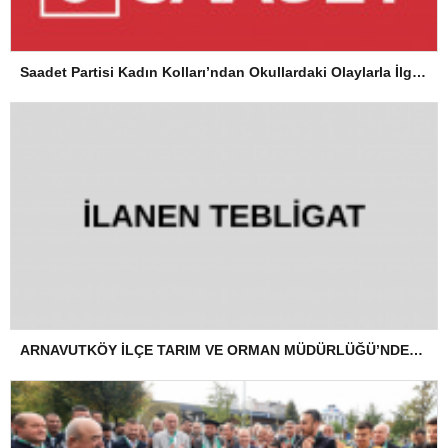
Saadet Partisi Kadın Kolları’ndan Okullardaki Olaylarla İlgili Basın Açıklaması
ARNAVUTKÖY İLÇE TARIM VE ORMAN MÜDÜRLÜĞÜ’NDEN İLANEN TEBLİGAT