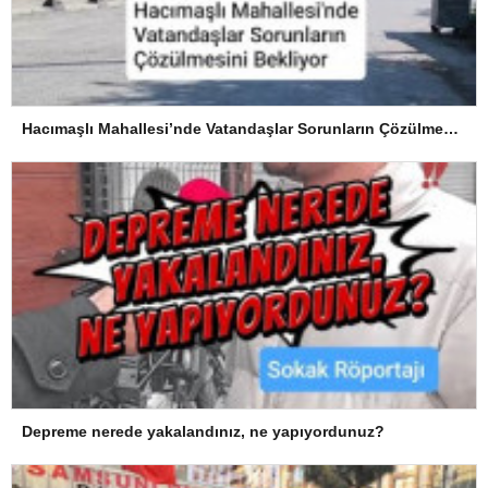
Hacımaşlı Mahallesi’nde Vatandaşlar Sorunların Çözülmesini Bekliyor
Depreme nerede yakalandınız, ne yapıyordunuz?