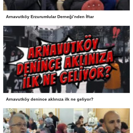
Arnavutköy Erzurumlular Derneği’nden İftar
Arnavutköy denince aklınıza ilk ne geliyor?