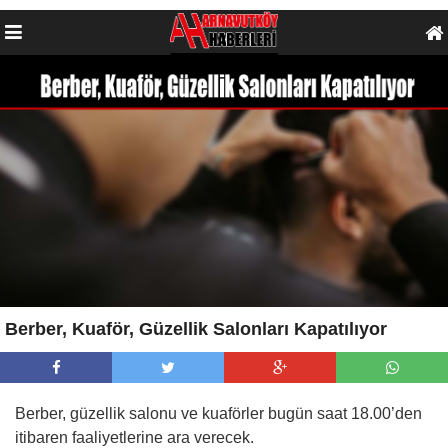
Berber, Kuaför, Güzellik Salonları Kapatılıyor
Berber, güzellik salonu ve kuaförler bugün saat 18.00’den
itibaren faaliyetlerine ara verecek.