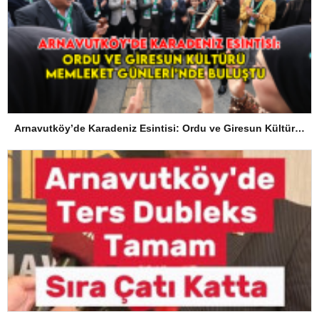
Arnavutköy’de Karadeniz Esintisi: Ordu ve Giresun Kültürü Memleket Günleri’nde Buluştu