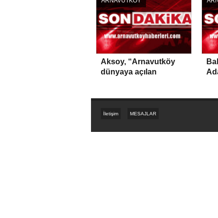
ARNAVUTKÖY
AR
Aksoy, “Arnavutköy
Bak
dünyaya açılan
Ad
medeniyetin yüzü
olacak”
İletişim
MESAJLAR