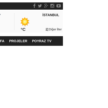
İSTANBUL
P
°C
Diğer İller
YFA
PROJELER
POYRAZ TV