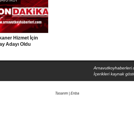
NAVUTKÖY
aner Hizmet İçin
ay Adayı Oldu
Arnavutkoyhaberleri.
İçerikleri kaynak gö
Tasarım | Enba