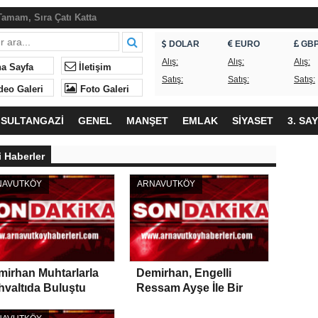
amam, Sıra Çatı Katta
an Piknik Şöleni
DOLAR
EURO
GB
ndaşlar Sorunların Çözülmesini Bekliyor
Alış:
Alış:
Alış:
a Sayfa
İletişim
Satış:
Satış:
Satış:
, ne yapıyordunuz?
deo Galeri
Foto Galeri
neği’nde Yeniden Ümit Süme Dönemi
SULTANGAZİ
GENEL
MANŞET
EMLAK
SİYASET
3. SA
eği’nden İftar
lk ne geliyor?
i Haberler
ndan Okullardaki Olaylarla İlgili Basın Açıklaması
NAVUTKÖY
ARNAVUTKÖY
mirhan Muhtarlarla
Demirhan, Engelli
valtıda Buluştu
Ressam Ayşe İle Bir
Araya Geldi