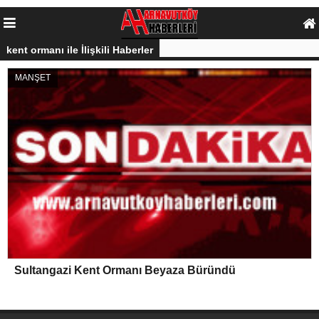
kent ormanı ile İlişkili Haberler
MANŞET
Sultangazi Kent Ormanı Beyaza Büründü