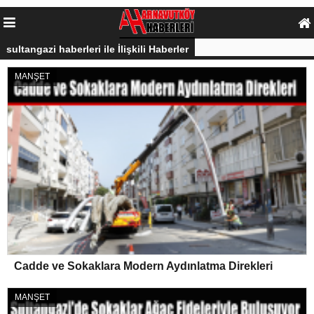
sultangazi haberleri ile İlişkili Haberler
MANŞET
Cadde ve Sokaklara Modern Aydınlatma Direkleri
MANŞET