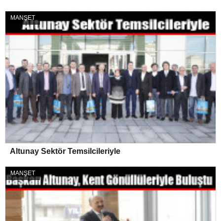
MANŞET
Altunay Sektör Temsilcileriyle
MANŞET