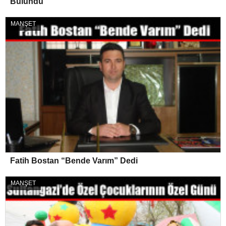
Bulundu
MANŞET
Fatih Bostan “Bende Varım” Dedi
MANŞET