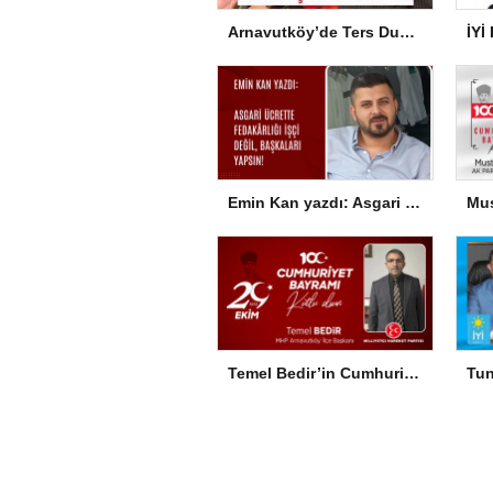
Arnavutköy’de Ters Dubleks Tamam, Sıra Çatı Katta
Emin Kan yazdı: Asgari ücrette fedakârlığı işçi değil, başkaları yapsın!
Temel Bedir’in Cumhuriyet Bayramı Mesajı