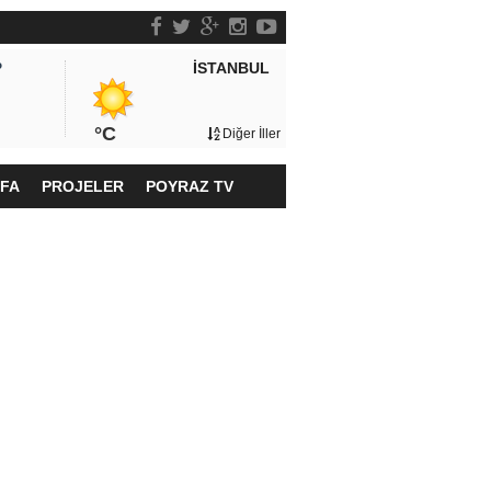
İSTANBUL
P
°C
Diğer İller
YFA
PROJELER
POYRAZ TV