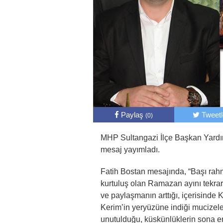
Paylaş
Tweet
(0)
MHP Sultangazi İlçe Başkan Yardı
mesaj yayımladı.
Fatih Bostan mesajında, “Başı rah
kurtuluş olan Ramazan ayını tekra
ve paylaşmanın arttığı, içerisinde
Kerim’in yeryüzüne indiği mucizeler
unutulduğu, küskünlüklerin sona erdi