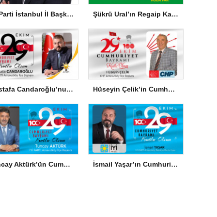
İYİ Parti İstanbul İl Başkanı Yücel Coşkun’dan Türk Milletine Kararlılık Mesajı
Şükrü Ural’ın Regaip Kandili Mesajı
Mustafa Candaroğlu’nun Cumhuriyet Bayramı Mesajı
Hüseyin Çelik’in Cumhuriyet Bayramı Mesajı
Tuncay Aktürk’ün Cumhuriyet Bayramı Mesajı
İsmail Yaşar’ın Cumhuriyet Bayramı Mesajı