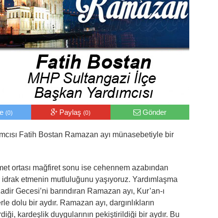
le
Paylaş
Gönder
(0)
(0)
mcısı Fatih Bostan Ramazan ayı münasebetiyle bir
met ortası mağfiret sonu ise cehennem azabından
r idrak etmenin mutluluğunu yaşıyoruz. Yardımlaşma
 Kadir Gecesi’ni barındıran Ramazan ayı, Kur’an-ı
le dolu bir aydır. Ramazan ayı, dargınlıkların
ği, kardeşlik duygularının pekiştirildiği bir aydır. Bu