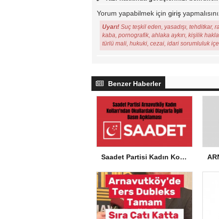
Yorum yapabilmek için
giriş
yapmalısını
Uyarı!
Suç teşkil eden, yasadışı, tehditkar, r
kaba, pornografik, ahlaka aykırı, kişilik hakl
türlü mali, hukuki, cezai, idari sorumluluk iç
Benzer Haberler
Saadet Partisi Kadın Kolları’ndan Okullardaki Olaylarla İlgili Basın Açıklaması