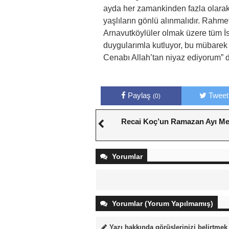
ayda her zamankinden fazla olarak
yaşlıların gönlü alınmalıdır. Rahme
Arnavutköylüler olmak üzere tüm İs
duygularımla kutluyor, bu mübarek 
Cenabı Allah’tan niyaz ediyorum” d
Paylaş
Tweet
(0)
Recai Koç’un Ramazan Ayı Me
Yorumlar
Yorumlar (Yorum Yapılmamış)
Yazı hakkında görüşlerinizi belirtmek