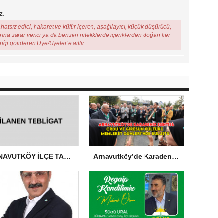
z.
ahatsız edici, hakaret ve küfür içeren, aşağılayıcı, küçük düşürücü,
arına zarar verici ya da benzeri niteliklerde içeriklerden doğan her
eriği gönderen Üye/Üyeler’e aittir.
ARNAVUTKÖY İLÇE TARIM VE ORMAN MÜDÜRLÜĞÜ’NDEN İLANEN TEBLİGAT
Arnavutköy’de Karadeniz Esintisi: Ordu ve Giresun Kültürü Memleket Günleri’nde Buluştu