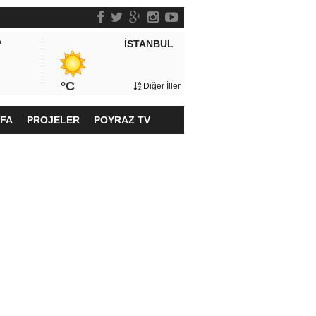
İSTANBUL
P
°C
Diğer İller
YFA
PROJELER
POYRAZ TV