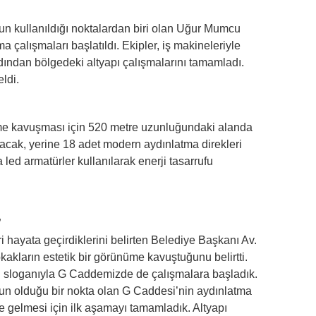
n kullanıldığı noktalardan biri olan Uğur Mumcu
çalışmaları başlatıldı. Ekipler, iş makineleriyle
dından bölgedeki altyapı çalışmalarını tamamladı.
ldi.
e kavuşması için 520 metre uzunluğundaki alanda
lacak, yerine 18 adet modern aydınlatma direkleri
 led armatürler kullanılarak enerji tasarrufu
”
ri hayata geçirdiklerini belirten Belediye Başkanı Av.
kların estetik bir görünüme kavuştuğunu belirtti.
zi sloganıyla G Caddemizde de çalışmalara başladık.
ğun olduğu bir nokta olan G Caddesi’nin aydınlatma
e gelmesi için ilk aşamayı tamamladık. Altyapı