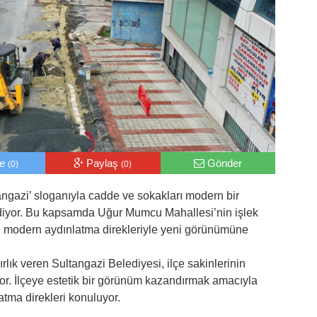
le
Paylaş
Gönder
(0)
(0)
ltangazi’ sloganıyla cadde ve sokakları modern bir
yor. Bu kapsamda Uğur Mumcu Mahallesi’nin işlek
, modern aydınlatma direkleriyle yeni görünümüne
rlık veren Sultangazi Belediyesi, ilçe sakinlerinin
yor. İlçeye estetik bir görünüm kazandırmak amacıyla
tma direkleri konuluyor.