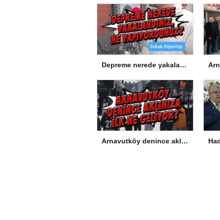
Depreme nerede yakalandınız, ne yapıyordunuz?
Arnavutköy denince aklınıza ilk ne geliyor?