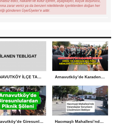
ahatsız edici, hakaret ve küfür içeren, aşağılayıcı, küçük düşürücü,
arına zarar verici ya da benzeri niteliklerde içeriklerden doğan her
eriği gönderen Üye/Üyeler’e aittir.
ARNAVUTKÖY İLÇE TARIM VE ORMAN MÜDÜRLÜĞÜ’NDEN İLANEN TEBLİGAT
Arnavutköy’de Karadeniz Esintisi: Ordu ve Giresun Kültürü Memleket Günleri’nde Buluştu
Arnavutköy’de Giresunlulardan Piknik Şöleni
Hacımaşlı Mahallesi’nde Vatandaşlar Sorunların Çözülmesini Bekliyor