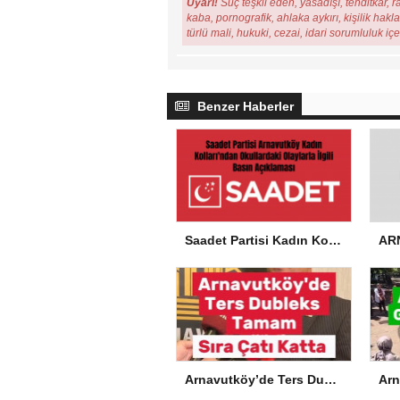
Uyarı!
Suç teşkil eden, yasadışı, tehditkar, r
kaba, pornografik, ahlaka aykırı, kişilik hakl
türlü mali, hukuki, cezai, idari sorumluluk iç
Benzer Haberler
Saadet Partisi Kadın Kolları’ndan Okullardaki Olaylarla İlgili Basın Açıklaması
Arnavutköy’de Ters Dubleks Tamam, Sıra Çatı Katta