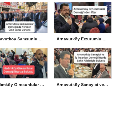
Arnavutköy Samsunlular Derneği’nde Yeniden Ümit Süme Dönemi
Arnavutköy Erzurumlular Derneği’nden İftar
Hadımköy Giresunlular Derneği İftarda Buluştu
Arnavutköy Sanayici ve İş İnsanları Derneği İftarda Şehit Aileleriyle Buluştu