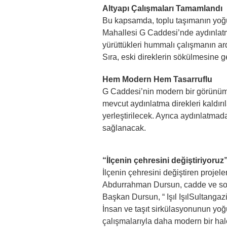
Altyapı Çalışmaları Tamamlandı
Bu kapsamda, toplu taşımanın yoğu
Mahallesi G Caddesi’nde aydınlatma 
yürüttükleri hummalı çalışmanın ar
Sıra, eski direklerin sökülmesine ge
Hem Modern Hem Tasarruflu
G Caddesi’nin modern bir görünüm
mevcut aydınlatma direkleri kaldırı
yerleştirilecek. Ayrıca aydınlatmada
sağlanacak.
“İlçenin çehresini değiştiriyoruz
İlçenin çehresini değiştiren projele
Abdurrahman Dursun, cadde ve soka
Başkan Dursun, “ Işıl IşılSultanga
İnsan ve taşıt sirkülasyonunun yo
çalışmalarıyla daha modern bir hal