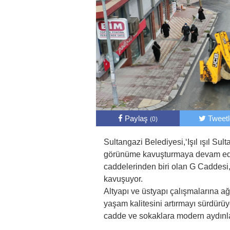
Paylaş
Tweet
(0)
Sultangazi Belediyesi,‘Işıl ışıl Su
görünüme kavuşturmaya devam edi
caddelerinden biri olan G Caddesi
kavuşuyor.
Altyapı ve üstyapı çalışmalarına ağı
yaşam kalitesini artırmayı sürdürü
cadde ve sokaklara modern aydınla