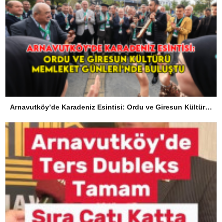
Arnavutköy’de Karadeniz Esintisi: Ordu ve Giresun Kültürü Memleket Günleri’nde Buluştu