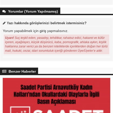
Yorumlar (Yorum Yapılmamış)
Yazı hakkında görüşlerinizi belirtmek istermisiniz?
Yorum yapabilmek için
giriş
yapmalısınız.
Uyarı!
Suç teşkil eden, yasadışı, tehditkar, rahatsız edici, hakaret ve küfür
içeren, aşağılayıcı, küçük düşürücü, kaba, pornografik, ahlaka aykırı, kişilik
haklarına zarar verici ya da benzeri niteliklerde içeriklerden doğan her türlü
mali, hukuki, cezai, idari sorumluluk içeriği gönderen Üye/Üyeler’e aittir.
Benzer Haberler