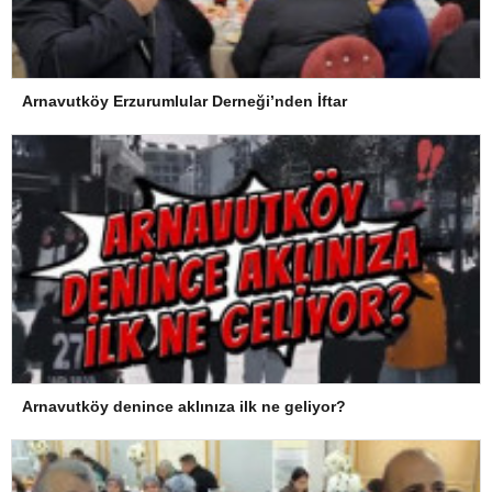
Arnavutköy Erzurumlular Derneği’nden İftar
Arnavutköy denince aklınıza ilk ne geliyor?