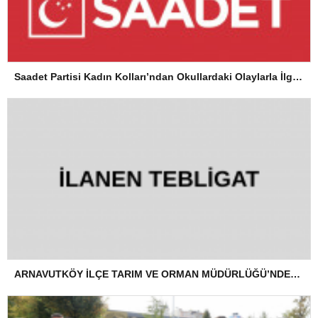
Saadet Partisi Kadın Kolları’ndan Okullardaki Olaylarla İlgili Basın Açıklaması
ARNAVUTKÖY İLÇE TARIM VE ORMAN MÜDÜRLÜĞÜ’NDEN İLANEN TEBLİGAT