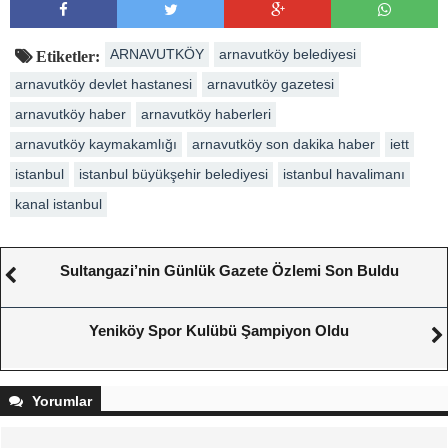
ARNAVUTKÖY
arnavutköy belediyesi
Etiketler:
arnavutköy devlet hastanesi
arnavutköy gazetesi
arnavutköy haber
arnavutköy haberleri
arnavutköy kaymakamlığı
arnavutköy son dakika haber
iett
istanbul
istanbul büyükşehir belediyesi
istanbul havalimanı
kanal istanbul
Sultangazi’nin Günlük Gazete Özlemi Son Buldu
Yeniköy Spor Kulübü Şampiyon Oldu
Yorumlar