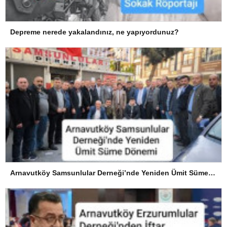
Depreme nerede yakalandınız, ne yapıyordunuz?
Arnavutköy Samsunlular Derneği’nde Yeniden Ümit Süme Dönemi