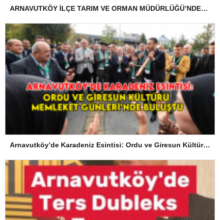
ARNAVUTKÖY İLÇE TARIM VE ORMAN MÜDÜRLÜĞÜ’NDEN İLANEN TEBLİGAT
Arnavutköy’de Karadeniz Esintisi: Ordu ve Giresun Kültürü Memleket Günleri’nde Buluştu