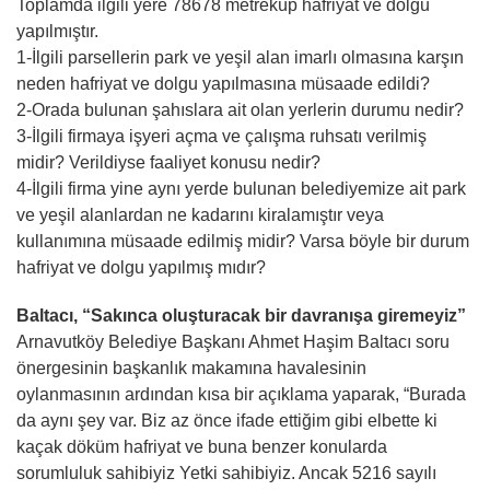
Toplamda ilgili yere 78678 metreküp hafriyat ve dolgu
yapılmıştır.
1-İlgili parsellerin park ve yeşil alan imarlı olmasına karşın
neden hafriyat ve dolgu yapılmasına müsaade edildi?
2-Orada bulunan şahıslara ait olan yerlerin durumu nedir?
3-İlgili firmaya işyeri açma ve çalışma ruhsatı verilmiş
midir? Verildiyse faaliyet konusu nedir?
4-İlgili firma yine aynı yerde bulunan belediyemize ait park
ve yeşil alanlardan ne kadarını kiralamıştır veya
kullanımına müsaade edilmiş midir? Varsa böyle bir durum
hafriyat ve dolgu yapılmış mıdır?
Baltacı, “Sakınca oluşturacak bir davranışa giremeyiz”
Arnavutköy Belediye Başkanı Ahmet Haşim Baltacı soru
önergesinin başkanlık makamına havalesinin
oylanmasının ardından kısa bir açıklama yaparak, “Burada
da aynı şey var. Biz az önce ifade ettiğim gibi elbette ki
kaçak döküm hafriyat ve buna benzer konularda
sorumluluk sahibiyiz Yetki sahibiyiz. Ancak 5216 sayılı