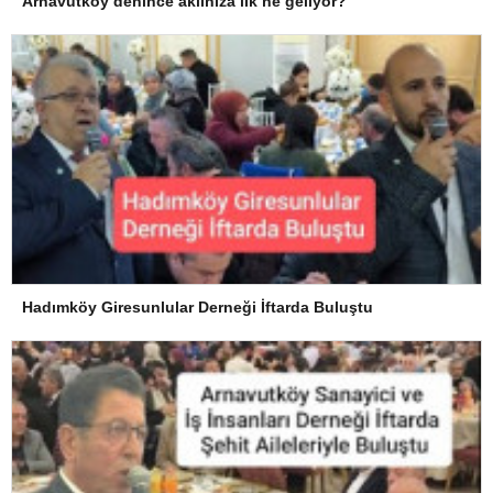
Arnavutköy denince aklınıza ilk ne geliyor?
Hadımköy Giresunlular Derneği İftarda Buluştu