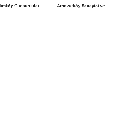
Hadımköy Giresunlular Derneği İftarda Buluştu
Arnavutköy Sanayici ve İş İnsanları Derneği İftarda Şehit Aileleriyle Buluştu