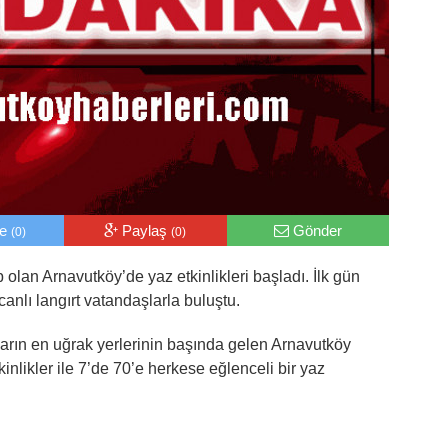
le
Paylaş
Gönder
(0)
(0)
 olan Arnavutköy’de yaz etkinlikleri başladı. İlk gün
canlı langırt vatandaşlarla buluştu.
arın en uğrak yerlerinin başında gelen Arnavutköy
kinlikler ile 7’de 70’e herkese eğlenceli bir yaz