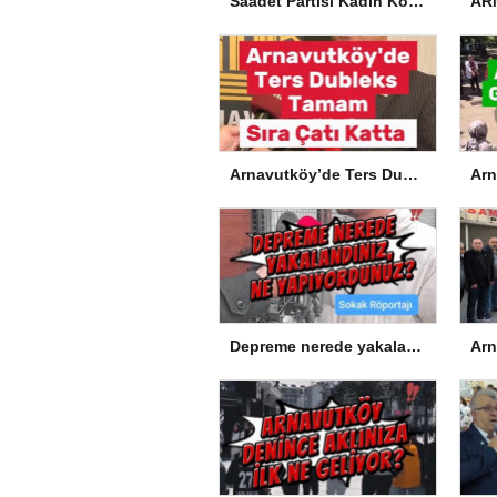
Saadet Partisi Kadın Kolları’ndan Okullardaki Olaylarla İlgili Basın Açıklaması
Arnavutköy’de Ters Dubleks Tamam, Sıra Çatı Katta
Depreme nerede yakalandınız, ne yapıyordunuz?