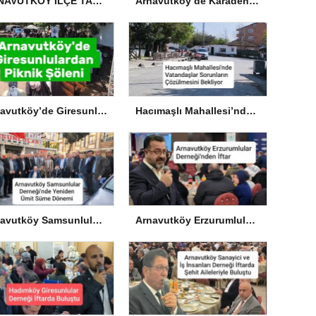
ARNAVUTKÖY İLÇE TARIM VE ORMAN MÜDÜRLÜĞÜ’NDEN İLANEN TEBLİGAT
Arnavutköy’de Karadeniz Esintisi: Ordu ve Giresun Kültürü Memleket Günleri’nde Buluştu
Arnavutköy’de Giresunlulardan Piknik Şöleni
Hacımaşlı Mahallesi’nde Vatandaşlar Sorunların Çözülmesini Bekliyor
Arnavutköy Samsunlular Derneği’nde Yeniden Ümit Süme Dönemi
Arnavutköy Erzurumlular Derneği’nden İftar