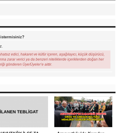
 istermisiniz?
z.
ahatsız edici, hakaret ve küfür içeren, aşağılayıcı, küçük düşürücü,
arına zarar verici ya da benzeri niteliklerde içeriklerden doğan her
eriği gönderen Üye/Üyeler’e aittir.