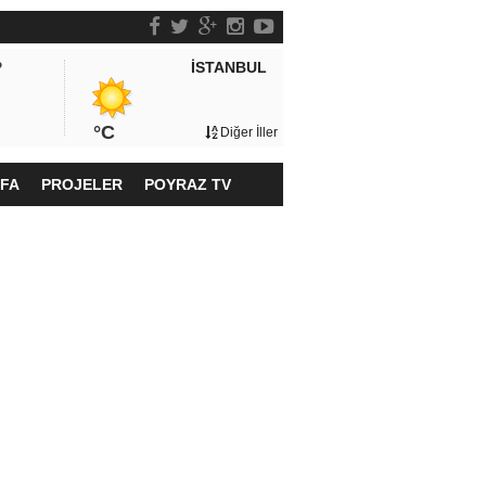
İSTANBUL
P
°C
Diğer İller
YFA
PROJELER
POYRAZ TV