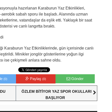
syonuyla hazırlanan Karaburun Yaz Etkinlikleri,
-aerobik sabah sporu ile başladı. Alanında uzman
etlerine, vatandaşlar da eşlik etti. Yaklaşık bir saat
terisi ve canlı langırtta bıraktı.
ndi
iği Karaburun Yaz Etkinliklerinde, gün içerisinde canlı
eştirildi. Minikler jonglör gösterilerine yoğun ilgi
sı ise çekişmeli anlara sahne oldu.
le
Paylaş
Gönder
(0)
(0)
LDU
ÖZLEM BİTİYOR YAZ SPOR OKULLARI
BAŞLIYOR