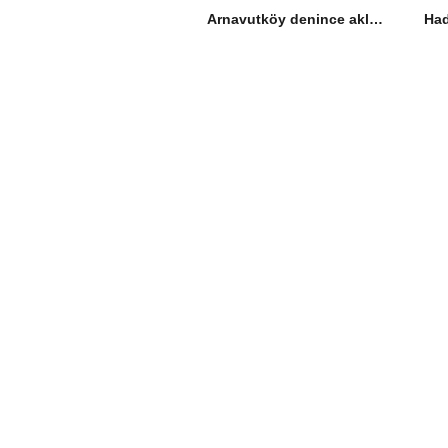
Arnavutköy denince aklınıza ilk ne geliyor?