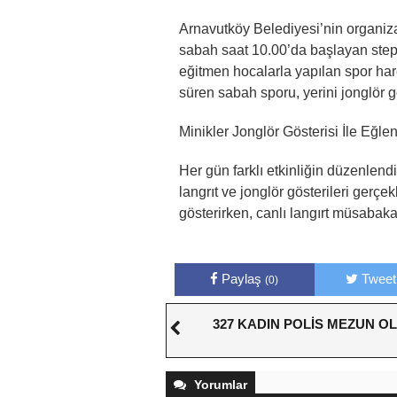
Arnavutköy Belediyesi’nin organiza
sabah saat 10.00’da başlayan step
eğitmen hocalarla yapılan spor harek
süren sabah sporu, yerini jonglör gös
Minikler Jonglör Gösterisi İle Eğle
Her gün farklı etkinliğin düzenlend
langrıt ve jonglör gösterileri gerçekl
gösterirken, canlı langırt müsabaka
Paylaş
Tweet
(0)
327 KADIN POLİS MEZUN O
Yorumlar