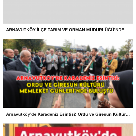
ARNAVUTKÖY İLÇE TARIM VE ORMAN MÜDÜRLÜĞÜ’NDEN İLANEN TEBLİGAT
Arnavutköy’de Karadeniz Esintisi: Ordu ve Giresun Kültürü Memleket Günleri’nde Buluştu