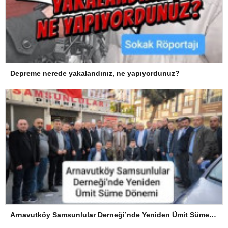
Depreme nerede yakalandınız, ne yapıyordunuz?
Arnavutköy Samsunlular Derneği’nde Yeniden Ümit Süme Dönemi