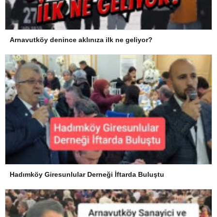
Arnavutköy denince aklınıza ilk ne geliyor?
Hadımköy Giresunlular Derneği İftarda Buluştu