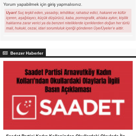
Yorum yapabilmek için
giriş
yapmalısınız.
Uyarı!
Suç teşkil eden, yasadışı, tehditkar, rahatsız edici, hakaret ve küfür
içeren, aşağılayıcı, küçük düşürücü, kaba, pornografik, ahlaka aykırı, kişilik
haklarına zarar verici ya da benzeri niteliklerde içeriklerden doğan her türlü
mali, hukuki, cezai, idari sorumluluk içeriği gönderen Üye/Üyeler’e aittir.
Benzer Haberler
Saadet Partisi Kadın Kolları’ndan Okullardaki Olaylarla İlgili Basın Açıklaması