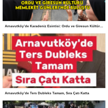
Arnavutköy’de Karadeniz Esintisi: Ordu ve Giresun Kültürü Memleket Günleri’nde Buluştu
Arnavutköy’de Ters Dubleks Tamam, Sıra Çatı Katta