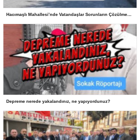
Hacımaşlı Mahallesi’nde Vatandaşlar Sorunların Çözülmesini Bekliyor
Depreme nerede yakalandınız, ne yapıyordunuz?