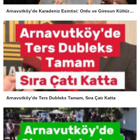
Arnavutköy’de Karadeniz Esintisi: Ordu ve Giresun Kültürü Memleket Günleri’nde Buluştu
Arnavutköy’de Ters Dubleks Tamam, Sıra Çatı Katta