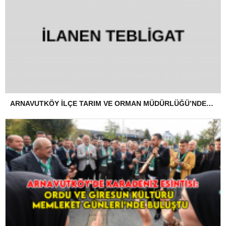
ARNAVUTKÖY İLÇE TARIM VE ORMAN MÜDÜRLÜĞÜ’NDEN İLANEN TEBLİGAT