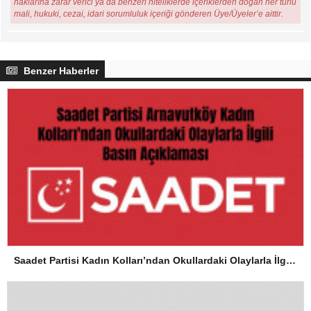
haklarına zarar verici ya da benzeri niteliklerde içeriklerden doğan her türlü
mali, hukuki, cezai, idari sorumluluk içeriği gönderen Üye/Üyeler’e aittir.
Benzer Haberler
Saadet Partisi Kadın Kolları’ndan Okullardaki Olaylarla İlgili Basın Açıklaması