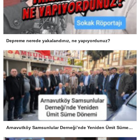
Depreme nerede yakalandınız, ne yapıyordunuz?
Arnavutköy Samsunlular Derneği’nde Yeniden Ümit Süme Dönemi