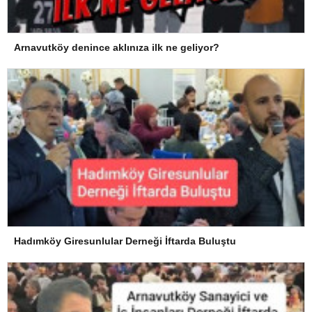
Arnavutköy denince aklınıza ilk ne geliyor?
Hadımköy Giresunlular Derneği İftarda Buluştu