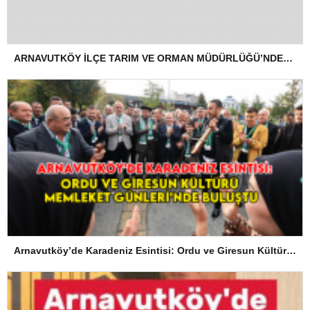
ARNAVUTKÖY İLÇE TARIM VE ORMAN MÜDÜRLÜĞÜ’NDEN İLANEN TEBLİGAT
Arnavutköy’de Karadeniz Esintisi: Ordu ve Giresun Kültürü Memleket Günleri’nde Buluştu