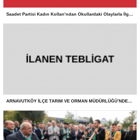
Saadet Partisi Kadın Kolları’ndan Okullardaki Olaylarla İlgili Basın Açıklaması
ARNAVUTKÖY İLÇE TARIM VE ORMAN MÜDÜRLÜĞÜ’NDEN İLANEN TEBLİGAT