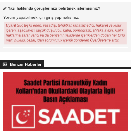
Yazı hakkında görüşlerinizi belirtmek istermisiniz?
Yorum yapabilmek için
giriş
yapmalısınız.
Uyarı!
Suç teşkil eden, yasadışı, tehditkar, rahatsız edici, hakaret ve küfür
içeren, aşağılayıcı, küçük düşürücü, kaba, pornografik, ahlaka aykırı, kişilik
haklarına zarar verici ya da benzeri niteliklerde içeriklerden doğan her türlü
mali, hukuki, cezai, idari sorumluluk içeriği gönderen Üye/Üyeler’e aittir.
Benzer Haberler