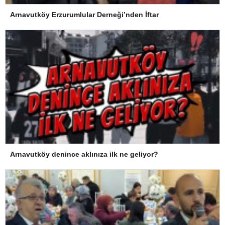
Arnavutköy Erzurumlular Derneği’nden İftar
Arnavutköy denince aklınıza ilk ne geliyor?