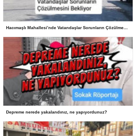
Hacımaşlı Mahallesi’nde Vatandaşlar Sorunların Çözülmesini Bekliyor
Depreme nerede yakalandınız, ne yapıyordunuz?