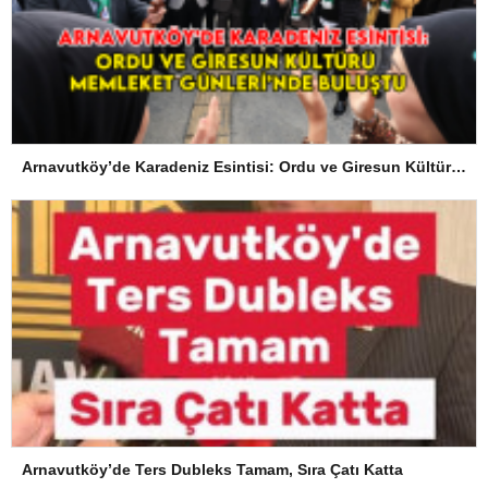
Arnavutköy’de Karadeniz Esintisi: Ordu ve Giresun Kültürü Memleket Günleri’nde Buluştu
Arnavutköy’de Ters Dubleks Tamam, Sıra Çatı Katta