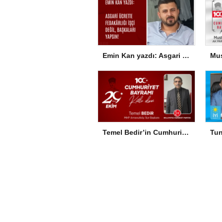
Emin Kan yazdı: Asgari ücrette fedakârlığı işçi değil, başkaları yapsın!
Temel Bedir’in Cumhuriyet Bayramı Mesajı