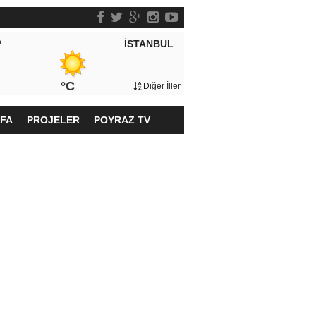
İSTANBUL
P
°C
Diğer İller
YFA
PROJELER
POYRAZ TV