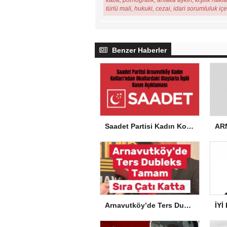
kaba, pornografik, ahlaka aykırı, kişilik hakl
türlü mali, hukuki, cezai, idari sorumluluk iç
Benzer Haberler
Saadet Partisi Kadın Kolları’ndan Okullardaki Olaylarla İlgili Basın Açıklaması
Arnavutköy’de Ters Dubleks Tamam, Sıra Çatı Katta