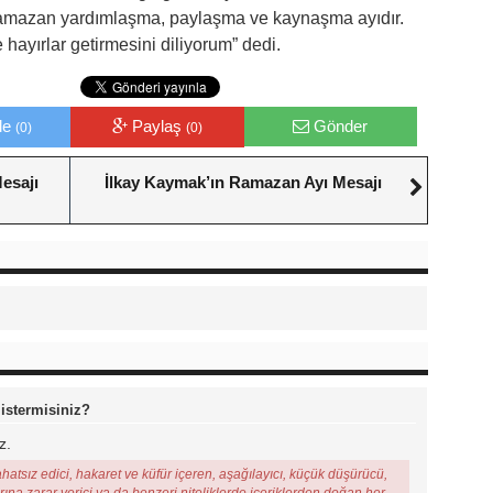
Ramazan yardımlaşma, paylaşma ve kaynaşma ayıdır.
ayırlar getirmesini diliyorum” dedi.
le
Paylaş
Gönder
(0)
(0)
esajı
İlkay Kaymak’ın Ramazan Ayı Mesajı
 istermisiniz?
z.
ahatsız edici, hakaret ve küfür içeren, aşağılayıcı, küçük düşürücü,