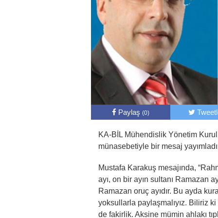
Paylaş
Tweet
(0)
KA-BİL Mühendislik Yönetim Kuru
münasebetiyle bir mesaj yayımladı
Mustafa Karakuş mesajında, “Rahme
ayı, on bir ayın sultanı Ramazan 
Ramazan oruç ayıdır. Bu ayda kuraca
yoksullarla paylaşmalıyız. Biliriz k
de fakirlik. Aksine mümin ahlakı tı