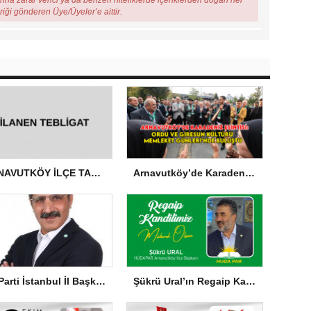
arına zarar verici ya da benzeri niteliklerde içeriklerden doğan her
eriği gönderen Üye/Üyeler’e aittir.
ARNAVUTKÖY İLÇE TARIM VE ORMAN MÜDÜRLÜĞÜ’NDEN İLANEN TEBLİGAT
Arnavutköy’de Karadeniz Esintisi: Ordu ve Giresun Kültürü Memleket Günleri’nde Buluştu
İYİ Parti İstanbul İl Başkanı Yücel Coşkun’dan Türk Milletine Kararlılık Mesajı
Şükrü Ural’ın Regaip Kandili Mesajı