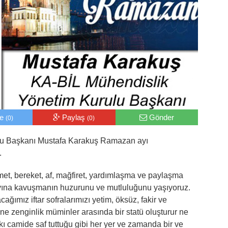
le
Paylaş
Gönder
(0)
(0)
lu Başkanı Mustafa Karakuş Ramazan ayı
.
t, bereket, af, mağfiret, yardımlaşma ve paylaşma
ayına kavuşmanın huzurunu ve mutluluğunu yaşıyoruz.
ğımız iftar sofralarımızı yetim, öksüz, fakir ve
i ne zenginlik müminler arasında bir statü oluşturur ne
pkı camide saf tuttuğu gibi her yer ve zamanda bir ve