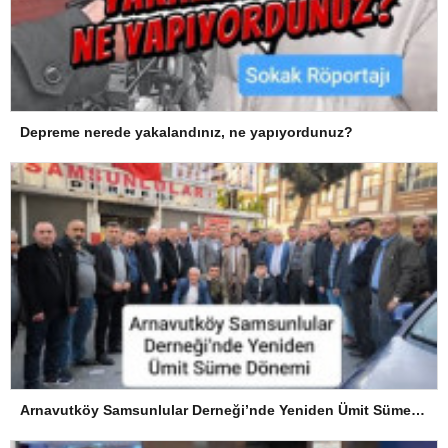
Depreme nerede yakalandınız, ne yapıyordunuz?
Arnavutköy Samsunlular Derneği’nde Yeniden Ümit Süme Dönemi