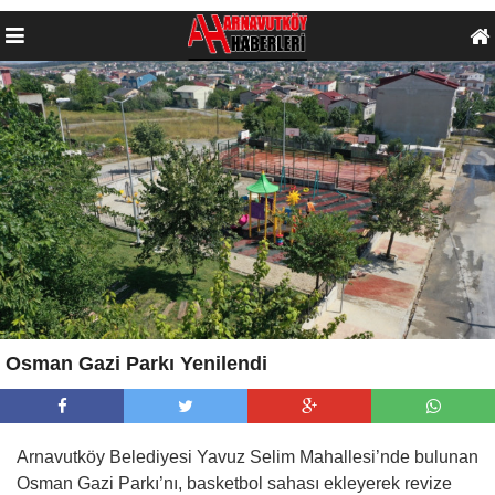
Osman Gazi Parkı Yenilendi
Arnavutköy Belediyesi Yavuz Selim Mahallesi’nde bulunan
Osman Gazi Parkı’nı, basketbol sahası ekleyerek revize