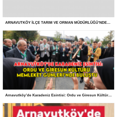
ARNAVUTKÖY İLÇE TARIM VE ORMAN MÜDÜRLÜĞÜ’NDEN İLANEN TEBLİGAT
Arnavutköy’de Karadeniz Esintisi: Ordu ve Giresun Kültürü Memleket Günleri’nde Buluştu