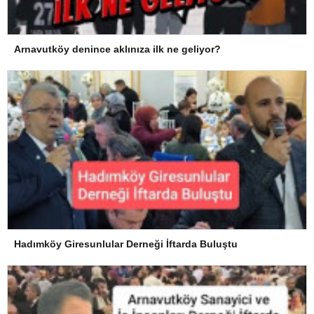
Arnavutköy denince aklınıza ilk ne geliyor?
Hadımköy Giresunlular Derneği İftarda Buluştu