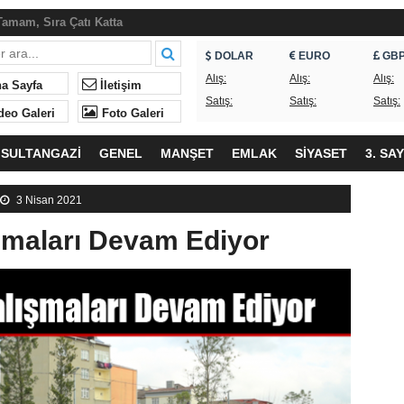
amam, Sıra Çatı Katta
an Piknik Şöleni
DOLAR
EURO
GB
ndaşlar Sorunların Çözülmesini Bekliyor
Alış:
Alış:
Alış:
a Sayfa
İletişim
Satış:
Satış:
Satış:
, ne yapıyordunuz?
deo Galeri
Foto Galeri
neği’nde Yeniden Ümit Süme Dönemi
SULTANGAZİ
GENEL
MANŞET
EMLAK
SİYASET
3. SA
eği’nden İftar
lk ne geliyor?
3 Nisan 2021
ndan Okullardaki Olaylarla İlgili Basın Açıklaması
şmaları Devam Ediyor