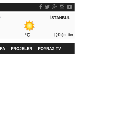
İSTANBUL
P
°C
Diğer İller
YFA
PROJELER
POYRAZ TV