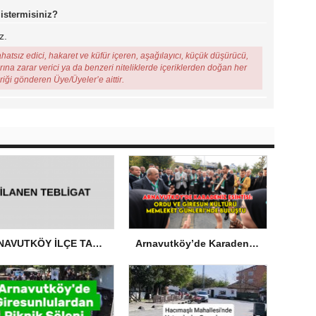
 istermisiniz?
z.
ahatsız edici, hakaret ve küfür içeren, aşağılayıcı, küçük düşürücü,
arına zarar verici ya da benzeri niteliklerde içeriklerden doğan her
eriği gönderen Üye/Üyeler’e aittir.
ARNAVUTKÖY İLÇE TARIM VE ORMAN MÜDÜRLÜĞÜ’NDEN İLANEN TEBLİGAT
Arnavutköy’de Karadeniz Esintisi: Ordu ve Giresun Kültürü Memleket Günleri’nde Buluştu