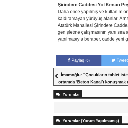
Şirindere Caddesi Yol Kenarı Pey
Daha önce yapılmış ve kullanım öm
kaldıramayan yürüyüş alanları Arna
Atatürk Mahallesi Şirindere Caddes
genişletme çalışmasının yanı sıra 
yapılmasıyla beraber, cadde yeni
Paylaş
Tweet
(0)
İmamoğlu: “Çocukların tablet isted
ortamda ‘Beton Kanal’ı konuşmak
Yorumlar
Yorumlar (Yorum Yapılmamış)