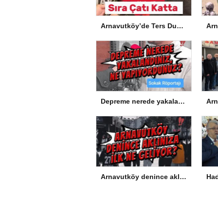
Arnavutköy’de Ters Dubleks Tamam, Sıra Çatı Katta
Depreme nerede yakalandınız, ne yapıyordunuz?
Arnavutköy denince aklınıza ilk ne geliyor?