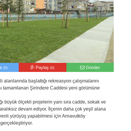
le
Paylaş
Gönder
(0)
(0)
li alanlarında başlattığı rekreasyon çalışmalarını
sı tamamlanan Şirindere Caddesi yeni görümüne
ı büyük ölçekli projelerin yanı sıra cadde, sokak ve
aralıksız devam ediyor. İlçenin daha çok yeşil alana
venli yürüyüş yapabilmesi için Arnavutköy
gerçekleştiriyor.