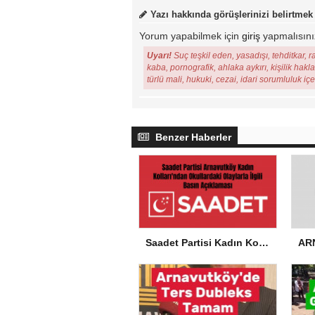
Yazı hakkında görüşlerinizi belirtmek
Yorum yapabilmek için
giriş
yapmalısını
Uyarı!
Suç teşkil eden, yasadışı, tehditkar, r
kaba, pornografik, ahlaka aykırı, kişilik hakl
türlü mali, hukuki, cezai, idari sorumluluk iç
Benzer Haberler
Saadet Partisi Kadın Kolları’ndan Okullardaki Olaylarla İlgili Basın Açıklaması