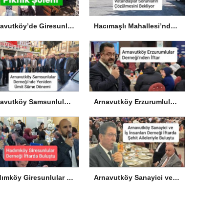
Arnavutköy’de Giresunlulardan Piknik Şöleni
Hacımaşlı Mahallesi’nde Vatandaşlar Sorunların Çözülmesini Bekliyor
Arnavutköy Samsunlular Derneği’nde Yeniden Ümit Süme Dönemi
Arnavutköy Erzurumlular Derneği’nden İftar
Hadımköy Giresunlular Derneği İftarda Buluştu
Arnavutköy Sanayici ve İş İnsanları Derneği İftarda Şehit Aileleriyle Buluştu