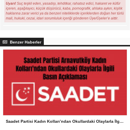
Uyarı!
Suç teşkil eden, yasadışı, tehditkar, rahatsız edici, hakaret ve küfür
içeren, aşağılayıcı, küçük düşürücü, kaba, pornografik, ahlaka aykırı, kişilik
haklarına zarar verici ya da benzeri niteliklerde içeriklerden doğan her türlü
mali, hukuki, cezai, idari sorumluluk içeriği gönderen Üye/Üyeler’e aittir.
Benzer Haberler
Saadet Partisi Kadın Kolları’ndan Okullardaki Olaylarla İlgili Basın Açıklaması