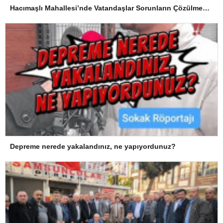
Hacımaşlı Mahallesi’nde Vatandaşlar Sorunların Çözülmesini Bekliyor
Depreme nerede yakalandınız, ne yapıyordunuz?