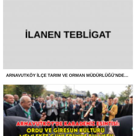
ARNAVUTKÖY İLÇE TARIM VE ORMAN MÜDÜRLÜĞÜ’NDEN İLANEN TEBLİGAT