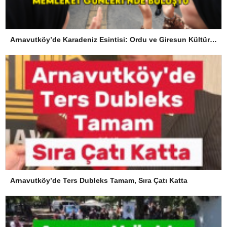
Arnavutköy’de Karadeniz Esintisi: Ordu ve Giresun Kültürü Memleket Günleri’nde Buluştu
Arnavutköy’de Ters Dubleks Tamam, Sıra Çatı Katta