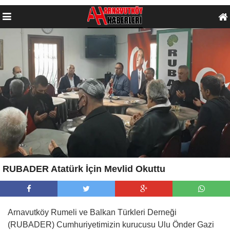
RUBADER Atatürk İçin Mevlid Okuttu
Arnavutköy Rumeli ve Balkan Türkleri Derneği
(RUBADER) Cumhuriyetimizin kurucusu Ulu Önder Gazi