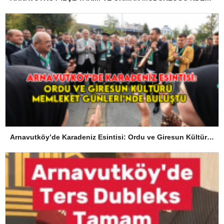
Arnavutköy’de Karadeniz Esintisi: Ordu ve Giresun Kültürü Memleket Günleri’nde Buluştu