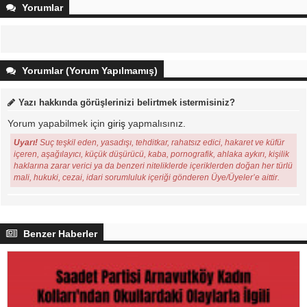
Yorumlar
Yorumlar (Yorum Yapılmamış)
Yazı hakkında görüşlerinizi belirtmek istermisiniz?
Yorum yapabilmek için
giriş
yapmalısınız.
Uyarı!
Suç teşkil eden, yasadışı, tehditkar, rahatsız edici, hakaret ve küfür
içeren, aşağılayıcı, küçük düşürücü, kaba, pornografik, ahlaka aykırı, kişilik
haklarına zarar verici ya da benzeri niteliklerde içeriklerden doğan her türlü
mali, hukuki, cezai, idari sorumluluk içeriği gönderen Üye/Üyeler’e aittir.
Benzer Haberler