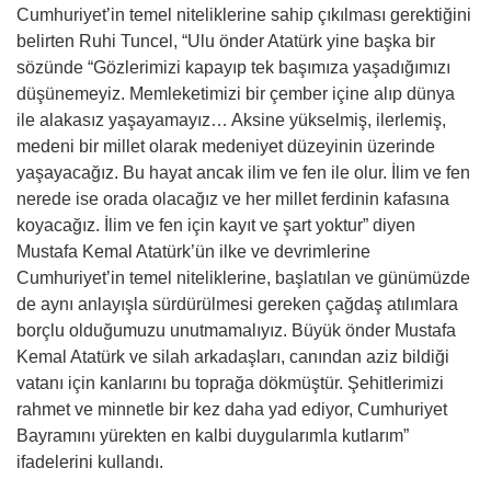
Cumhuriyet’in temel niteliklerine sahip çıkılması gerektiğini
belirten Ruhi Tuncel, “Ulu önder Atatürk yine başka bir
sözünde “Gözlerimizi kapayıp tek başımıza yaşadığımızı
düşünemeyiz. Memleketimizi bir çember içine alıp dünya
ile alakasız yaşayamayız… Aksine yükselmiş, ilerlemiş,
medeni bir millet olarak medeniyet düzeyinin üzerinde
yaşayacağız. Bu hayat ancak ilim ve fen ile olur. İlim ve fen
nerede ise orada olacağız ve her millet ferdinin kafasına
koyacağız. İlim ve fen için kayıt ve şart yoktur” diyen
Mustafa Kemal Atatürk’ün ilke ve devrimlerine
Cumhuriyet’in temel niteliklerine, başlatılan ve günümüzde
de aynı anlayışla sürdürülmesi gereken çağdaş atılımlara
borçlu olduğumuzu unutmamalıyız. Büyük önder Mustafa
Kemal Atatürk ve silah arkadaşları, canından aziz bildiği
vatanı için kanlarını bu toprağa dökmüştür. Şehitlerimizi
rahmet ve minnetle bir kez daha yad ediyor, Cumhuriyet
Bayramını yürekten en kalbi duygularımla kutlarım”
ifadelerini kullandı.