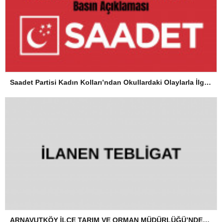
Saadet Partisi Kadın Kolları’ndan Okullardaki Olaylarla İlgili Basın Açıklaması
ARNAVUTKÖY İLÇE TARIM VE ORMAN MÜDÜRLÜĞÜ’NDEN İLANEN TEBLİGAT