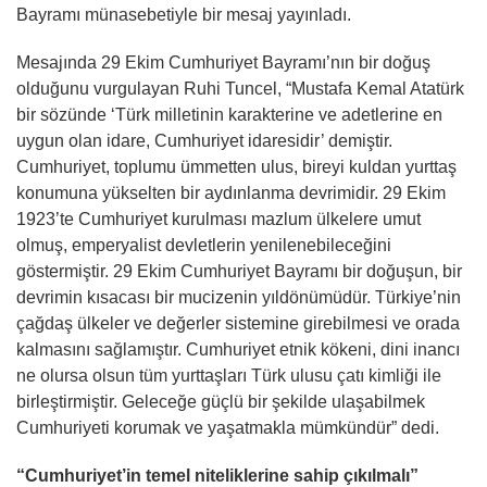
Bayramı münasebetiyle bir mesaj yayınladı.
Mesajında 29 Ekim Cumhuriyet Bayramı’nın bir doğuş
olduğunu vurgulayan Ruhi Tuncel, “Mustafa Kemal Atatürk
bir sözünde ‘Türk milletinin karakterine ve adetlerine en
uygun olan idare, Cumhuriyet idaresidir’ demiştir.
Cumhuriyet, toplumu ümmetten ulus, bireyi kuldan yurttaş
konumuna yükselten bir aydınlanma devrimidir. 29 Ekim
1923’te Cumhuriyet kurulması mazlum ülkelere umut
olmuş, emperyalist devletlerin yenilenebileceğini
göstermiştir. 29 Ekim Cumhuriyet Bayramı bir doğuşun, bir
devrimin kısacası bir mucizenin yıldönümüdür. Türkiye’nin
çağdaş ülkeler ve değerler sistemine girebilmesi ve orada
kalmasını sağlamıştır. Cumhuriyet etnik kökeni, dini inancı
ne olursa olsun tüm yurttaşları Türk ulusu çatı kimliği ile
birleştirmiştir. Geleceğe güçlü bir şekilde ulaşabilmek
Cumhuriyeti korumak ve yaşatmakla mümkündür” dedi.
“Cumhuriyet’in temel niteliklerine sahip çıkılmalı”