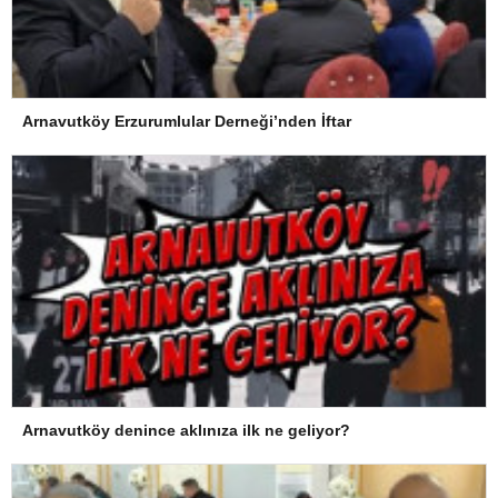
Arnavutköy Erzurumlular Derneği’nden İftar
Arnavutköy denince aklınıza ilk ne geliyor?