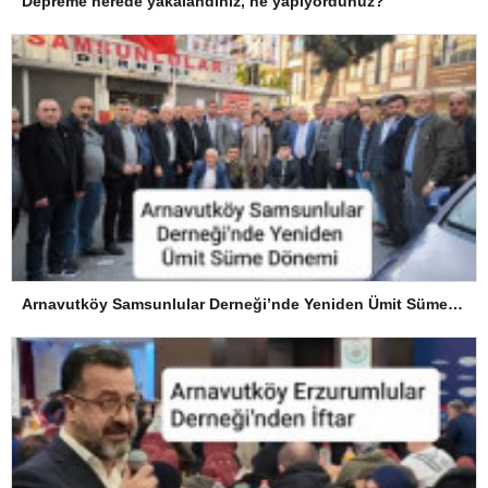
Depreme nerede yakalandınız, ne yapıyordunuz?
Arnavutköy Samsunlular Derneği’nde Yeniden Ümit Süme Dönemi