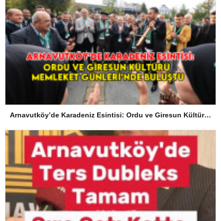
Arnavutköy’de Karadeniz Esintisi: Ordu ve Giresun Kültürü Memleket Günleri’nde Buluştu