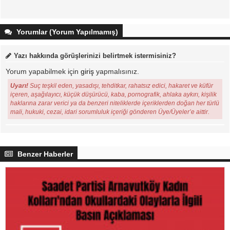
Yorumlar (Yorum Yapılmamış)
Yazı hakkında görüşlerinizi belirtmek istermisiniz?
Yorum yapabilmek için
giriş
yapmalısınız.
Uyarı!
Suç teşkil eden, yasadışı, tehditkar, rahatsız edici, hakaret ve küfür
içeren, aşağılayıcı, küçük düşürücü, kaba, pornografik, ahlaka aykırı, kişilik
haklarına zarar verici ya da benzeri niteliklerde içeriklerden doğan her türlü
mali, hukuki, cezai, idari sorumluluk içeriği gönderen Üye/Üyeler’e aittir.
Benzer Haberler