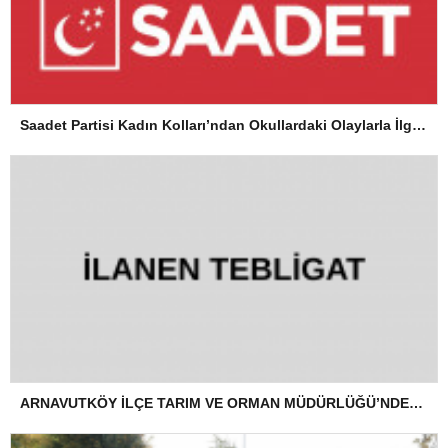
Saadet Partisi Kadın Kolları’ndan Okullardaki Olaylarla İlgili Basın Açıklaması
ARNAVUTKÖY İLÇE TARIM VE ORMAN MÜDÜRLÜĞÜ’NDEN İLANEN TEBLİGAT