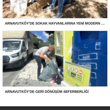
ARNAVUTKÖY’DE SOKAK HAYVANLARINA YENİ MODERN TESİS
ARNAVUTKÖY’DE GERİ DÖNÜŞÜM SEFERBERLİĞİ