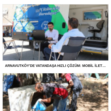
ARNAVUTKÖY’DE VATANDAŞA HIZLI ÇÖZÜM: MOBİL İLETİŞİM ARACI