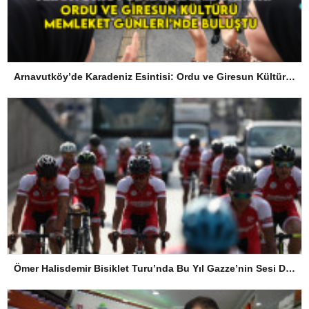
Arnavutköy’de Karadeniz Esintisi: Ordu ve Giresun Kültürü Memleket Günleri’nde Buluştu
Ömer Halisdemir Bisiklet Turu’nda Bu Yıl Gazze’nin Sesi Duyulacak