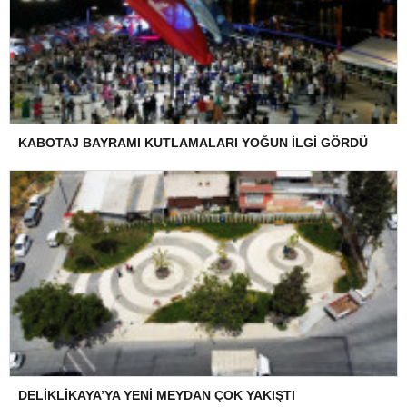
KABOTAJ BAYRAMI KUTLAMALARI YOĞUN İLGİ GÖRDÜ
DELİKLİKAYA’YA YENİ MEYDAN ÇOK YAKIŞTI