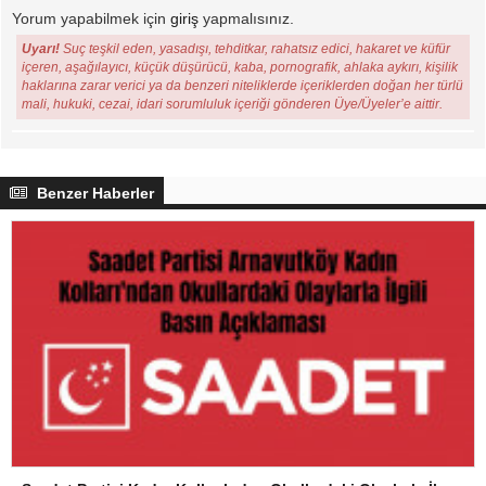
Yorum yapabilmek için
giriş
yapmalısınız.
Uyarı!
Suç teşkil eden, yasadışı, tehditkar, rahatsız edici, hakaret ve küfür
içeren, aşağılayıcı, küçük düşürücü, kaba, pornografik, ahlaka aykırı, kişilik
haklarına zarar verici ya da benzeri niteliklerde içeriklerden doğan her türlü
mali, hukuki, cezai, idari sorumluluk içeriği gönderen Üye/Üyeler’e aittir.
Benzer Haberler