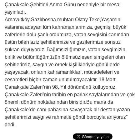
Çanakkale Şehitleri Anma Günü nedeniyle bir mesaj
yayınladı.
Arnavutköy Sazlıbosna muhtarı Oktay Teke,Yaşamını
vatanına adayan tüm kahramanlarımıza, geçmişi büyük
zaferlerle dolu şanlı ordumuza, vatan sevgisini canından
üstün bilen aziz şehitlerimize ve gazilerimize sonsuz
şükran duyuyoruz. Bağımsızlığımızın, vatan sevgimizin,
birlik ve bütünlüğümüzün ölümsüzleşen simgeleri olan
şehitlerimiz, saygın ve örnek kişilikleriyle gönüllerde
yaşayacak, onların kahramanlıkları, mücadeleleri ve
cesaretleri hiçbir zaman unutulmayacaktır. 18 Mart
Çanakkale Zaferi’nin 98. Yıl dönümünü kutluyoruz.
Çanakkale Zaferi’nin tarihin en parlak sayfalarından ve çok
önemli dönüm noktalarından birisidir.Bu mana da
Çanakkale’de canı pahasına savaşarak bir destan yazan
şehitlerimizi saygı ve rahmetle gönül borcuyla anıyoruz”
dedi.