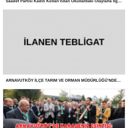
Saadet Partisi Kadın Kolları’ndan Okullardaki Olaylarla İlgili Basın Açıklaması
ARNAVUTKÖY İLÇE TARIM VE ORMAN MÜDÜRLÜĞÜ’NDEN İLANEN TEBLİGAT