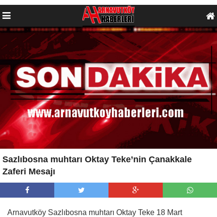
Sazlıbosna muhtarı Oktay Teke’nin Çanakkale
Zaferi Mesajı
Arnavutköy Sazlıbosna muhtarı Oktay Teke 18 Mart