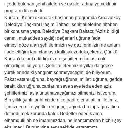
ilçede bulunan şehit aileleri ve gaziler adına yemekli bir
program düzenledi.
Kur’an-ı Kerim okunarak başlanan programda Arnavutköy
Belediye Başkanı Haşim Baltacı, şehit ailelerine hitaben
bir konuşma yaptı. Belediye Başkanı Baltacı; “Aziz bildiği
canını, mukaddes saydığı değerleri uğruna feda
etmeyi göze alan şehitlerimizin ve gazilerimizin ne anlam
ifade ettiğini tanımlamaya kalksak zorluk çekeriz. Çünkü
Kur-an’da tarif edildiği üzere şehitlerimizin asla ölü
olmadığını biliyoruz. Şehit ailelerimizin yıllar da geçse
yüreklerinde ki yangının sönmeyeceğini de biliyorum.
Fakat vatanı uğruna, bayrağı uğruna, milleti uğruna, geride
bıraktıkları uğruna canlarını seve seve feda eden aziz
şehitlerimizi asla unutmayacağımızı bilmenizi istiyorum.
Bin yıllık şanlı tarihimizde nice badireler atlattı milletimiz.
İçimizden nice yiğitler en genç çağında bu toprağın altına
defnedilmek zorunda kaldı. Bedeller ödedik ama
elhamdülillah ne imanımızdan, ne inancımızdan hiçbir şey
eksilmedi. Bugün yine aynı şekilde vatanımıza