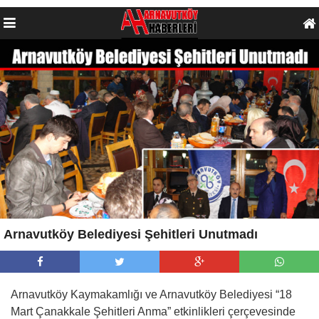
Arnavutköy Belediyesi Şehitleri Unutmadı
Arnavutköy Kaymakamlığı ve Arnavutköy Belediyesi “18
Mart Çanakkale Şehitleri Anma” etkinlikleri çerçevesinde