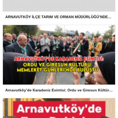
ARNAVUTKÖY İLÇE TARIM VE ORMAN MÜDÜRLÜĞÜ’NDEN İLANEN TEBLİGAT
Arnavutköy’de Karadeniz Esintisi: Ordu ve Giresun Kültürü Memleket Günleri’nde Buluştu