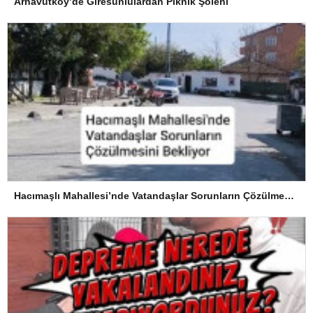
Arnavutköy’de Giresunlulardan Piknik Şöleni
Hacımaşlı Mahallesi’nde Vatandaşlar Sorunların Çözülmesini Bekliyor