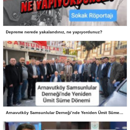
Depreme nerede yakalandınız, ne yapıyordunuz?
Arnavutköy Samsunlular Derneği’nde Yeniden Ümit Süme Dönemi