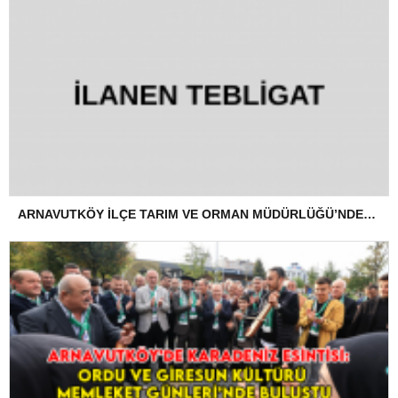
ARNAVUTKÖY İLÇE TARIM VE ORMAN MÜDÜRLÜĞÜ’NDEN İLANEN TEBLİGAT