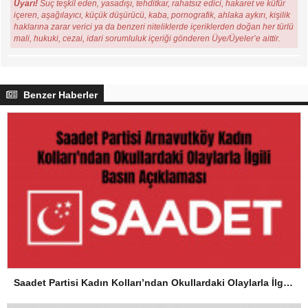
Uyarı!
Suç teşkil eden, yasadışı, tehditkar, rahatsız edici, hakaret ve küfür
içeren, aşağılayıcı, küçük düşürücü, kaba, pornografik, ahlaka aykırı, kişilik
haklarına zarar verici ya da benzeri niteliklerde içeriklerden doğan her türlü
mali, hukuki, cezai, idari sorumluluk içeriği gönderen Üye/Üyeler’e aittir.
Benzer Haberler
Saadet Partisi Kadın Kolları’ndan Okullardaki Olaylarla İlgili Basın Açıklaması