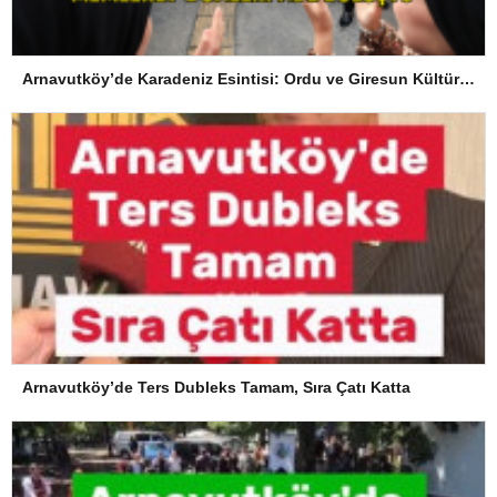
Arnavutköy’de Karadeniz Esintisi: Ordu ve Giresun Kültürü Memleket Günleri’nde Buluştu
Arnavutköy’de Ters Dubleks Tamam, Sıra Çatı Katta