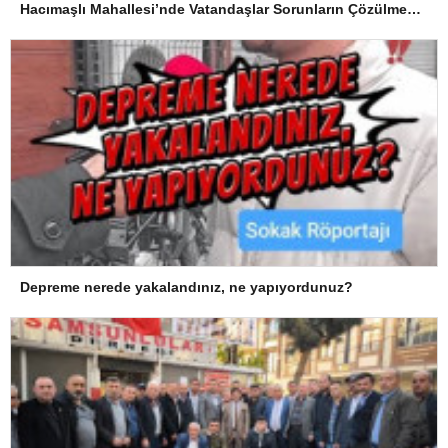
Hacımaşlı Mahallesi’nde Vatandaşlar Sorunların Çözülmesini Bekliyor
Depreme nerede yakalandınız, ne yapıyordunuz?