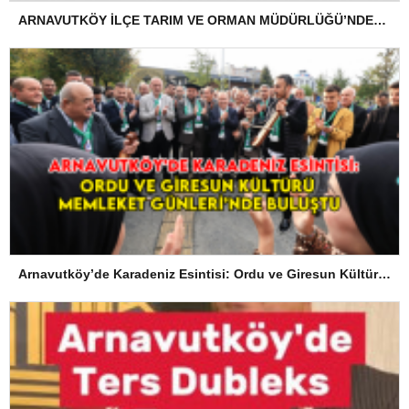
ARNAVUTKÖY İLÇE TARIM VE ORMAN MÜDÜRLÜĞÜ’NDEN İLANEN TEBLİGAT
Arnavutköy’de Karadeniz Esintisi: Ordu ve Giresun Kültürü Memleket Günleri’nde Buluştu