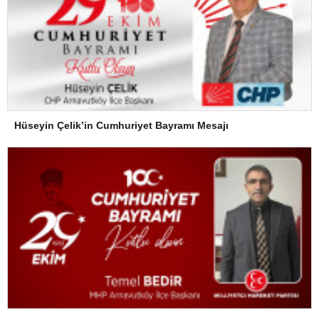
Hüseyin Çelik’in Cumhuriyet Bayramı Mesajı