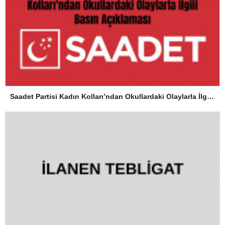
Saadet Partisi Kadın Kolları’ndan Okullardaki Olaylarla İlgili Basın Açıklaması