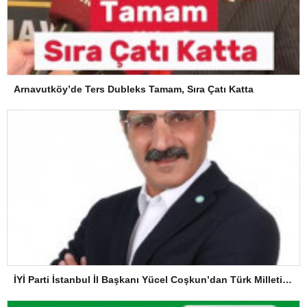
Arnavutköy’de Ters Dubleks Tamam, Sıra Çatı Katta
İYİ Parti İstanbul İl Başkanı Yücel Coşkun’dan Türk Milletine Kararlılık Mesajı