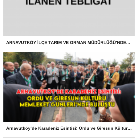
ARNAVUTKÖY İLÇE TARIM VE ORMAN MÜDÜRLÜĞÜ’NDEN İLANEN TEBLİGAT
Arnavutköy’de Karadeniz Esintisi: Ordu ve Giresun Kültürü Memleket Günleri’nde Buluştu