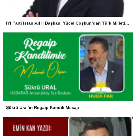
İYİ Parti İstanbul İl Başkanı Yücel Coşkun’dan Türk Milletine Kararlılık Mesajı
Şükrü Ural’ın Regaip Kandili Mesajı