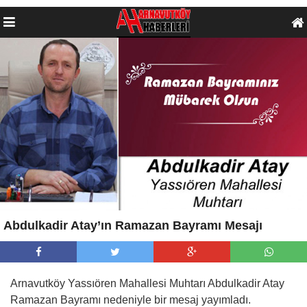
Abdulkadir Atay’ın Ramazan Bayramı Mesajı
Arnavutköy Yassıören Mahallesi Muhtarı Abdulkadir Atay
Ramazan Bayramı nedeniyle bir mesaj yayımladı.