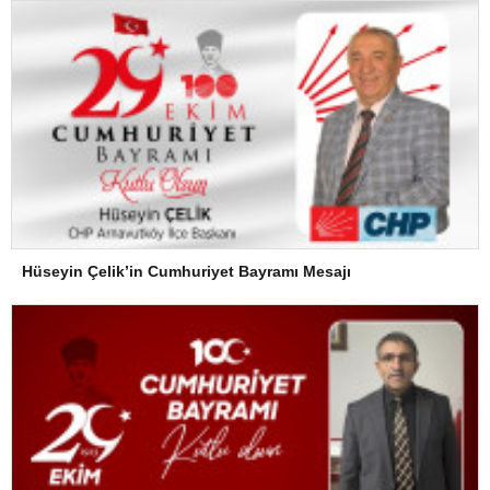
Hüseyin Çelik’in Cumhuriyet Bayramı Mesajı