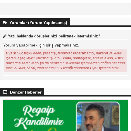
Yorumlar (Yorum Yapılmamış)
Yazı hakkında görüşlerinizi belirtmek istermisiniz?
Yorum yapabilmek için
giriş
yapmalısınız.
Uyarı!
Suç teşkil eden, yasadışı, tehditkar, rahatsız edici, hakaret ve küfür
içeren, aşağılayıcı, küçük düşürücü, kaba, pornografik, ahlaka aykırı, kişilik
haklarına zarar verici ya da benzeri niteliklerde içeriklerden doğan her türlü
mali, hukuki, cezai, idari sorumluluk içeriği gönderen Üye/Üyeler’e aittir.
Benzer Haberler