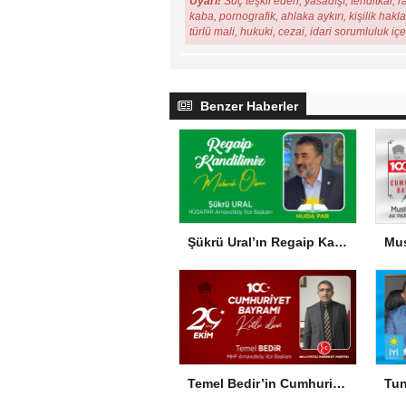
Uyarı!
Suç teşkil eden, yasadışı, tehditkar, r
kaba, pornografik, ahlaka aykırı, kişilik hakl
türlü mali, hukuki, cezai, idari sorumluluk iç
Benzer Haberler
Şükrü Ural’ın Regaip Kandili Mesajı
Temel Bedir’in Cumhuriyet Bayramı Mesajı