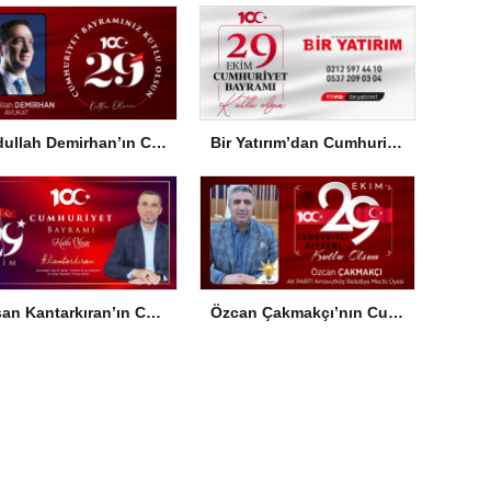
Abdullah Demirhan’ın Cumhuriyet Bayramı Mesajı
Bir Yatırım’dan Cumhuriyet Bayramı Mesajı
Hasan Kantarkıran’ın Cumhuriyet Bayramı Mesajı
Özcan Çakmakçı’nın Cumhuriyet Bayramı Mesajı