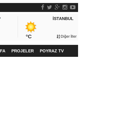
İSTANBUL
P
°C
Diğer İller
YFA
PROJELER
POYRAZ TV