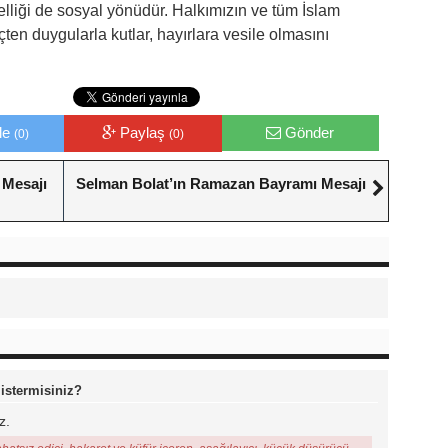
elliği de sosyal yönüdür. Halkımızın ve tüm İslam
en duygularla kutlar, hayırlara vesile olmasını
le
Paylaş
Gönder
(0)
(0)
 Mesajı
Selman Bolat’ın Ramazan Bayramı Mesajı
 istermisiniz?
z.