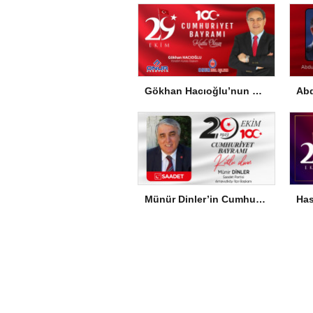
Gökhan Hacıoğlu’nun Cumhuriyet Bayramı Mesajı
Münür Dinler’in Cumhuriyet Bayramı Mesajı