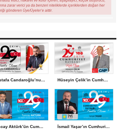
ahatsız edici, hakaret ve küfür içeren, aşağılayıcı, küçük düşürücü,
arına zarar verici ya da benzeri niteliklerde içeriklerden doğan her
eriği gönderen Üye/Üyeler’e aittir.
Mustafa Candaroğlu’nun Cumhuriyet Bayramı Mesajı
Hüseyin Çelik’in Cumhuriyet Bayramı Mesajı
Tuncay Aktürk’ün Cumhuriyet Bayramı Mesajı
İsmail Yaşar’ın Cumhuriyet Bayramı Mesajı