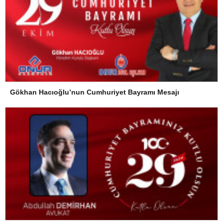
Gökhan Hacıoğlu’nun Cumhuriyet Bayramı Mesajı