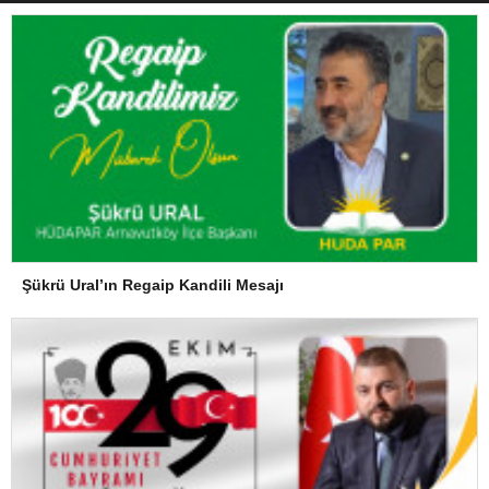
Şükrü Ural’ın Regaip Kandili Mesajı