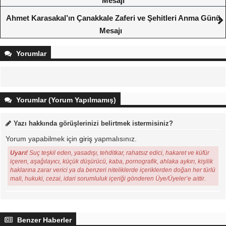
Mesajı
Ahmet Karasakal’ın Çanakkale Zaferi ve Şehitleri Anma Günü
Mesajı
Yorumlar
Yorumlar (Yorum Yapılmamış)
Yazı hakkında görüşlerinizi belirtmek istermisiniz?
Yorum yapabilmek için
giriş
yapmalısınız.
Uyarı!
Suç teşkil eden, yasadışı, tehditkar, rahatsız edici, hakaret ve küfür
içeren, aşağılayıcı, küçük düşürücü, kaba, pornografik, ahlaka aykırı, kişilik
haklarına zarar verici ya da benzeri niteliklerde içeriklerden doğan her türlü
mali, hukuki, cezai, idari sorumluluk içeriği gönderen Üye/Üyeler’e aittir.
Benzer Haberler