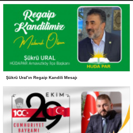
Şükrü Ural’ın Regaip Kandili Mesajı